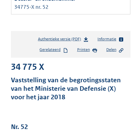
34775-X nr. 52
Authentieke versie (PDF)
b
Informatie
e
Gerelateerd
Printen
Delen
s
t
34 775 X
a
n
d
Vaststelling van de begrotingsstaten
s
van het Ministerie van Defensie (X)
g
voor het jaar 2018
r
o
o
t
t
Nr. 52
e
: