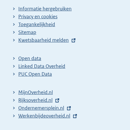
Informatie hergebruiken
Privacy en cookies
Toegankelijkheid
Sitemap
E
Kwetsbaarheid melden
x
t
Open data
e
Linked Data Overheid
r
PUC Open Data
n
e
MijnOverheid.nl
l
E
Rijksoverheid.nl
i
x
E
Ondernemersplein.nl
n
t
x
E
Werkenbijdeoverheid.nl
k
e
t
x
: