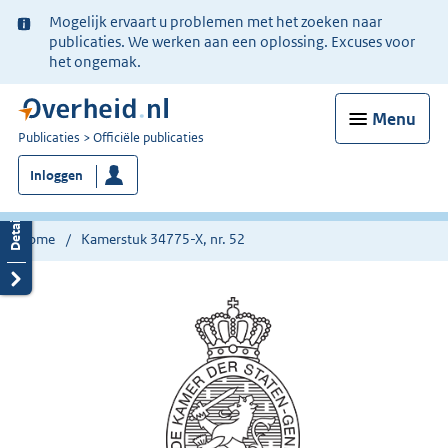
Ter
Mogelijk ervaart u problemen met het zoeken naar
informatie:
publicaties. We werken aan een oplossing. Excuses voor
het ongemak.
Menu
U
Publicaties
Officiële publicaties
bent
Inloggen
nu
hier:
Home
Kamerstuk 34775-X, nr. 52