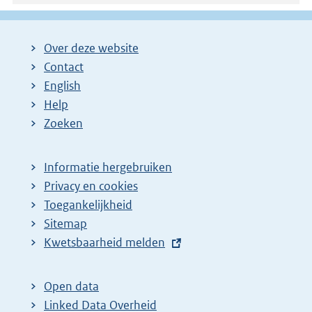
Over deze website
Contact
English
Help
Zoeken
Informatie hergebruiken
Privacy en cookies
Toegankelijkheid
Sitemap
E
Kwetsbaarheid melden
x
t
Open data
e
Linked Data Overheid