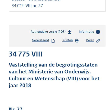
34775-VIII nr. 27
Authentieke versie (PDF)
b
Informatie
e
Gerelateerd
Printen
Delen
s
t
34 775 VIII
a
n
d
Vaststelling van de begrotingsstaten
s
van het Ministerie van Onderwijs,
g
Cultuur en Wetenschap (VIII) voor het
r
o
jaar 2018
o
t
t
e
Nr. 27
: