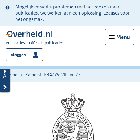
Ter
Mogelijk ervaart u problemen met het zoeken naar
informatie:
publicaties. We werken aan een oplossing. Excuses voor
het ongemak.
Menu
U
Publicaties
Officiële publicaties
bent
Inloggen
nu
hier:
Home
Kamerstuk 34775-VIII, nr. 27