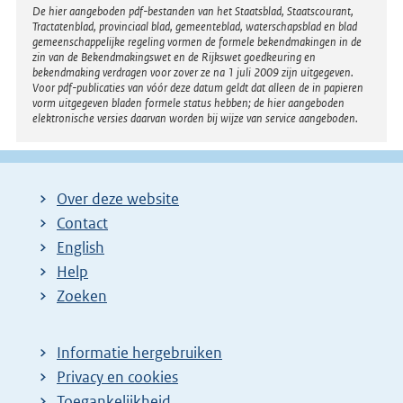
Disclaimer
De hier aangeboden pdf-bestanden van het Staatsblad, Staatscourant,
Tractatenblad, provinciaal blad, gemeenteblad, waterschapsblad en blad
gemeenschappelijke regeling vormen de formele bekendmakingen in de
zin van de Bekendmakingswet en de Rijkswet goedkeuring en
bekendmaking verdragen voor zover ze na 1 juli 2009 zijn uitgegeven.
Voor pdf-publicaties van vóór deze datum geldt dat alleen de in papieren
vorm uitgegeven bladen formele status hebben; de hier aangeboden
elektronische versies daarvan worden bij wijze van service aangeboden.
Over deze website
Contact
English
Help
Zoeken
Informatie hergebruiken
Privacy en cookies
Toegankelijkheid