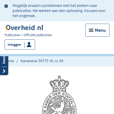
Ter
Mogelijk ervaart u problemen met het zoeken naar
informatie:
publicaties. We werken aan een oplossing. Excuses voor
het ongemak.
Menu
U
Publicaties
Officiële publicaties
bent
Inloggen
nu
hier:
Home
Kamerstuk 34775-VI, nr. 65