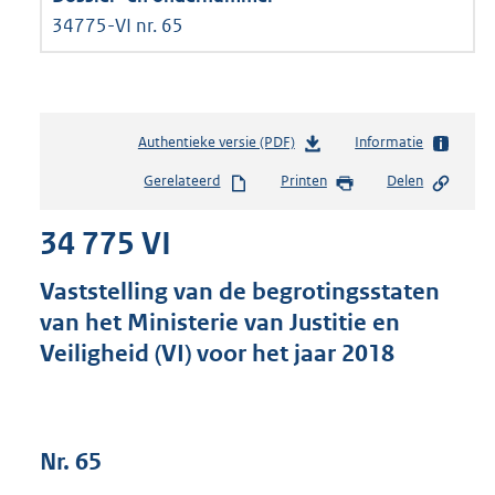
34775-VI nr. 65
Authentieke versie (PDF)
b
Informatie
e
Gerelateerd
Printen
Delen
s
t
34 775 VI
a
n
d
Vaststelling van de begrotingsstaten
s
van het Ministerie van Justitie en
g
Veiligheid (VI) voor het jaar 2018
r
o
o
t
t
Nr. 65
e
: