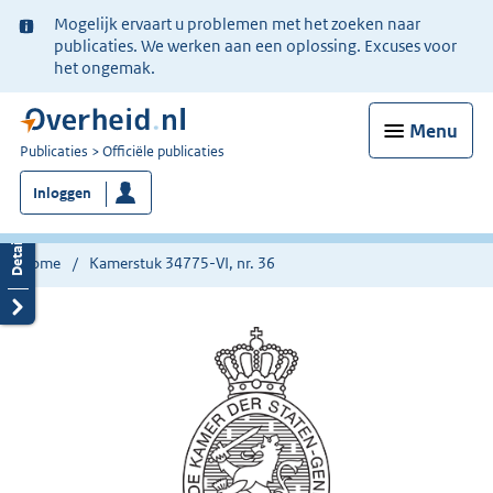
Ter
Mogelijk ervaart u problemen met het zoeken naar
informatie:
publicaties. We werken aan een oplossing. Excuses voor
het ongemak.
Menu
U
Publicaties
Officiële publicaties
bent
Inloggen
nu
hier:
Home
Kamerstuk 34775-VI, nr. 36