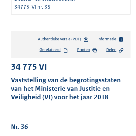
34775-VI nr. 36
Authentieke versie (PDF)
b
Informatie
e
Gerelateerd
Printen
Delen
s
t
34 775 VI
a
n
d
Vaststelling van de begrotingsstaten
s
van het Ministerie van Justitie en
g
Veiligheid (VI) voor het jaar 2018
r
o
o
t
t
Nr. 36
e
: