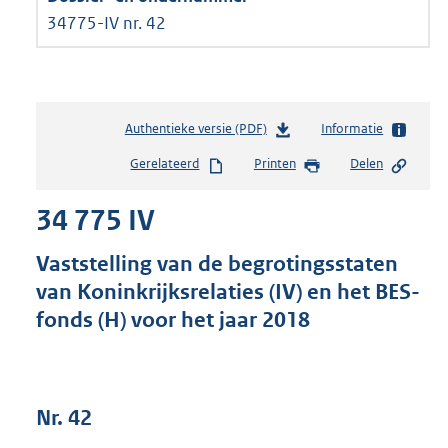
34775-IV nr. 42
Authentieke versie (PDF)
b
Informatie
e
Gerelateerd
Printen
Delen
s
t
34 775 IV
a
n
d
Vaststelling van de begrotingsstaten
s
van Koninkrijksrelaties (IV) en het BES-
g
fonds (H) voor het jaar 2018
r
o
o
t
t
Nr. 42
e
: