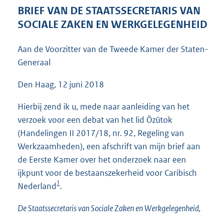
3
BRIEF VAN DE STAATSSECRETARIS VAN
7
SOCIALE ZAKEN EN WERKGELEGENHEID
K
b
Aan de Voorzitter van de Tweede Kamer der Staten-
Generaal
Den Haag, 12 juni 2018
Hierbij zend ik u, mede naar aanleiding van het
verzoek voor een debat van het lid Özütok
(Handelingen II 2017/18, nr. 92, Regeling van
Werk
zaamheden), een afschrift van mijn brief aan
de Eerste Kamer over het onderzoek naar een
ijkpunt voor de bestaanszekerheid voor Caribisch
1
Nederland
.
De Staatssecretaris van Sociale Zaken en Werkgelegenheid,