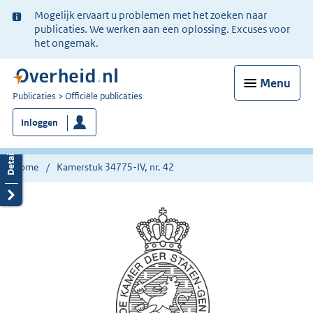
Ter
Mogelijk ervaart u problemen met het zoeken naar
informatie:
publicaties. We werken aan een oplossing. Excuses voor
het ongemak.
Menu
U
Publicaties
Officiële publicaties
bent
Inloggen
nu
hier:
Home
Kamerstuk 34775-IV, nr. 42