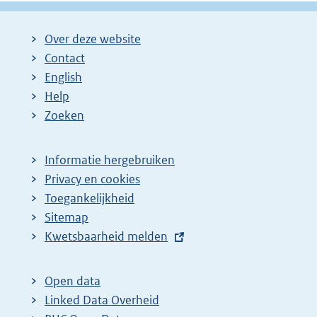
k
:
Over deze website
Contact
English
Help
Zoeken
Informatie hergebruiken
Privacy en cookies
Toegankelijkheid
Sitemap
E
Kwetsbaarheid melden
x
t
Open data
e
Linked Data Overheid
r