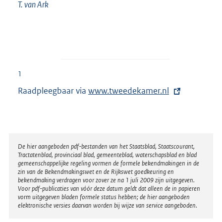
T. van
Ark
1
Raadpleegbaar via
E
www.tweedekamer.nl
x
t
e
r
Disclaimer
De hier aangeboden pdf-bestanden van het Staatsblad, Staatscourant,
Tractatenblad, provinciaal blad, gemeenteblad, waterschapsblad en blad
n
gemeenschappelijke regeling vormen de formele bekendmakingen in de
e
zin van de Bekendmakingswet en de Rijkswet goedkeuring en
bekendmaking verdragen voor zover ze na 1 juli 2009 zijn uitgegeven.
l
Voor pdf-publicaties van vóór deze datum geldt dat alleen de in papieren
i
vorm uitgegeven bladen formele status hebben; de hier aangeboden
elektronische versies daarvan worden bij wijze van service aangeboden.
n