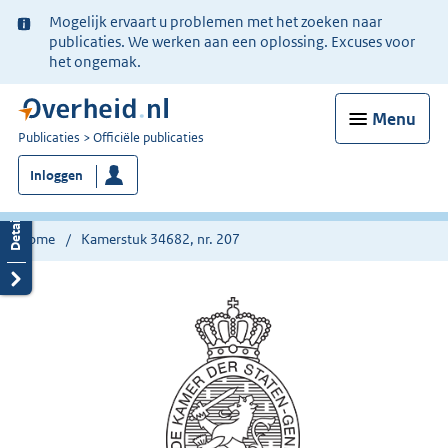
Ter
Mogelijk ervaart u problemen met het zoeken naar
informatie:
publicaties. We werken aan een oplossing. Excuses voor
het ongemak.
Menu
U
Publicaties
Officiële publicaties
bent
Inloggen
nu
hier:
Home
Kamerstuk 34682, nr. 207