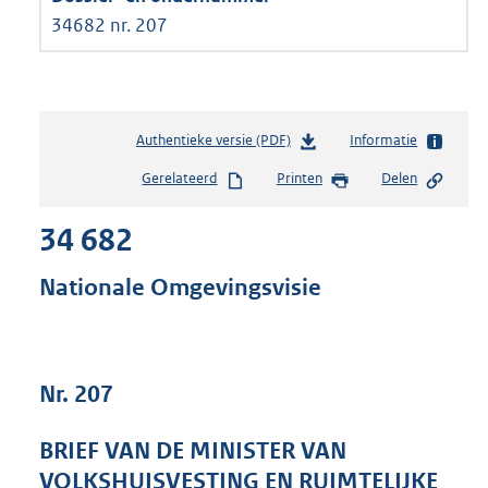
34682 nr. 207
Authentieke versie (PDF)
b
Informatie
e
Gerelateerd
Printen
Delen
s
t
34 682
a
n
d
Nationale Omgevingsvisie
s
g
r
o
Nr. 207
o
t
t
BRIEF VAN DE MINISTER VAN
e
VOLKSHUISVESTING EN RUIMTELIJKE
: