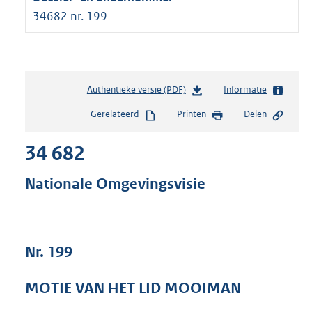
34682 nr. 199
Authentieke versie (PDF)
b
Informatie
e
Gerelateerd
Printen
Delen
s
t
34 682
a
n
d
Nationale Omgevingsvisie
s
g
r
o
Nr. 199
o
t
t
MOTIE VAN HET LID MOOIMAN
e
: