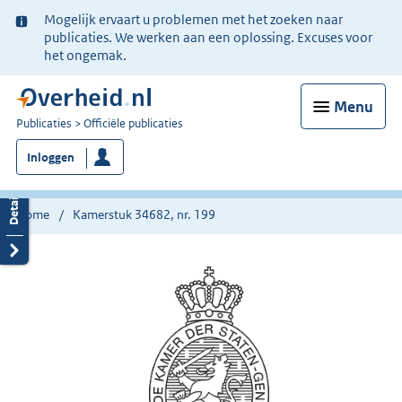
Ter
Mogelijk ervaart u problemen met het zoeken naar
informatie:
publicaties. We werken aan een oplossing. Excuses voor
het ongemak.
Menu
U
Publicaties
Officiële publicaties
bent
Inloggen
nu
hier:
Home
Kamerstuk 34682, nr. 199