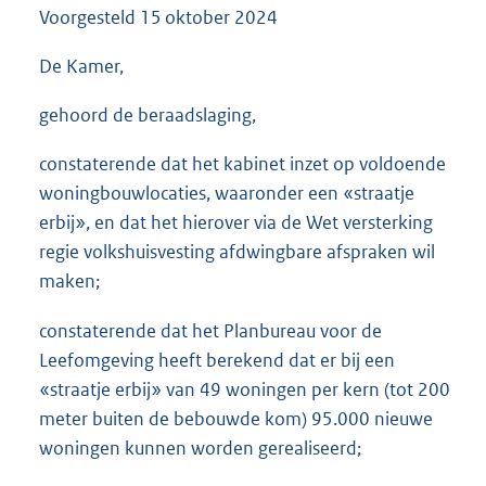
Voorgesteld
15 oktober 2024
3
7
K
De Kamer,
b
gehoord de beraadslaging,
constaterende dat het kabinet inzet op voldoende
woningbouwlocaties, waaronder een «straatje
erbij», en dat het hierover via de Wet versterking
regie volkshuisvesting afdwingbare afspraken wil
maken;
constaterende dat het Planbureau voor de
Leefomgeving heeft berekend dat er bij een
«straatje erbij» van 49 woningen per kern (tot 200
meter buiten de bebouwde kom) 95.000 nieuwe
woningen kunnen worden gerealiseerd;