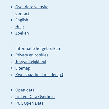
Over deze website
Contact
English
Help
Zoeken
Informatie hergebruiken
Privacy en cookies
Toegankelijkheid
Sitemap
E
Kwetsbaarheid melden
x
t
Open data
e
Linked Data Overheid
r
PUC Open Data
n