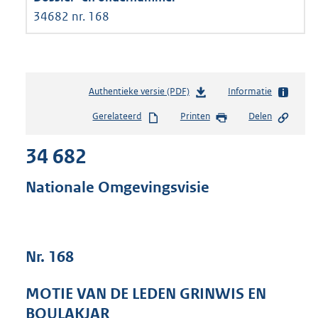
34682 nr. 168
Authentieke versie (PDF)
b
Informatie
e
Gerelateerd
Printen
Delen
s
t
34 682
a
n
d
Nationale Omgevingsvisie
s
g
r
o
Nr. 168
o
t
t
MOTIE VAN DE LEDEN GRINWIS EN
e
BOULAKJAR
: