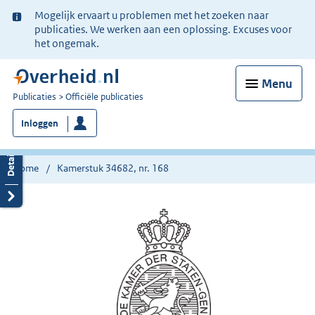
Ter
Mogelijk ervaart u problemen met het zoeken naar
informatie:
publicaties. We werken aan een oplossing. Excuses voor
het ongemak.
Menu
U
Publicaties
Officiële publicaties
bent
Inloggen
nu
hier:
Home
Kamerstuk 34682, nr. 168