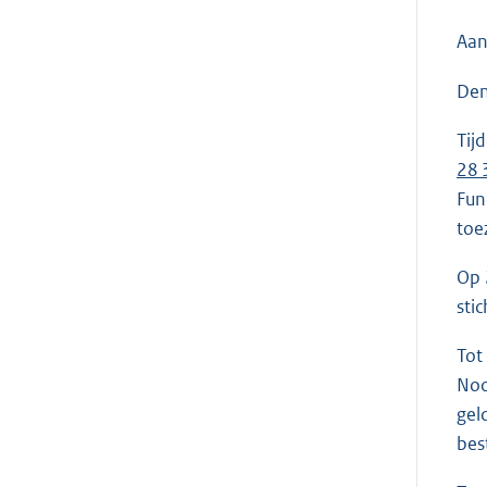
Aan
Den
Tij
28 
Fun
toe
Op 
sti
Tot
Noo
gel
bes