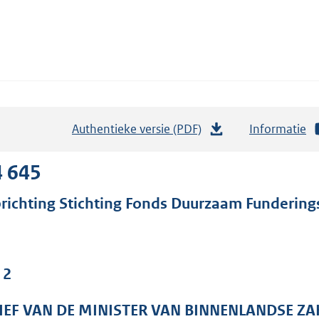
Authentieke versie (PDF)
b
Informatie
e
s
4 645
t
richting Stichting Fonds Duurzaam Fundering
a
n
d
s
 2
g
r
IEF VAN DE MINISTER VAN BINNENLANDSE ZA