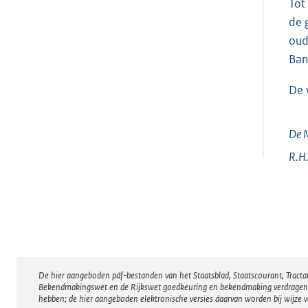
Tot
de 
oud
Ban
De 
De M
R.H
De hier aangeboden pdf-bestanden van het Staatsblad, Staatscourant, Tract
Disclaimer
Bekendmakingswet en de Rijkswet goedkeuring en bekendmaking verdragen voor
hebben; de hier aangeboden elektronische versies daarvan worden bij wijze 