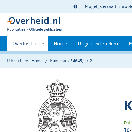
Ter
Mogelijk ervaart u prob
informatie:
U
Publicaties
Officiële publicaties
bent
Primaire
nu
Andere
Overheid.nl
Home
Uitgebreid zoeken
M
hier:
sites
navigatie
binnen
U bent hier:
Home
Kamerstuk 34645, nr. 2
K
Dat
10-