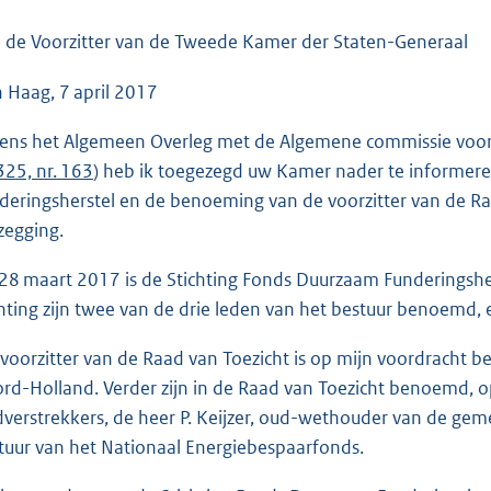
o
o
 de Voorzitter van de Tweede Kamer der Staten-Generaal
t
 Haag, 7 april 2017
t
e
dens het Algemeen Overleg met de Algemene commissie voor
:
325, nr. 163
) heb ik toegezegd uw Kamer nader te informere
3
deringsherstel en de benoeming van de voorzitter van de Raad
7
zegging.
K
b
28 maart 2017 is de Stichting Fonds Duurzaam Funderingshers
chting zijn twee van de drie leden van het bestuur benoemd, e
 voorzitter van de Raad van Toezicht is op mijn voordracht
rd-Holland. Verder zijn in de Raad van Toezicht benoemd, o
dverstrekkers, de heer P. Keijzer, oud-wethouder van de geme
tuur van het Nationaal Energiebespaarfonds.