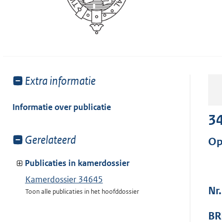
Toon
Extra informatie
meer
van:
Informatie over publicatie
3
Toon
Gerelateerd
Op
meer
van:
Publicaties in kamerdossier
Kamerdossier 34645
Nr.
Toon alle publicaties in het hoofddossier
BR