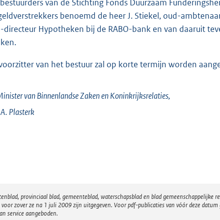
 bestuurders van de Stichting Fonds Duurzaam Funderingshers
geldverstrekkers benoemd de heer J. Stiekel, oud-ambtenaa
-directeur Hypotheken bij de RABO-bank en van daaruit tev
ken.
voorzitter van het bestuur zal op korte termijn worden aang
inister van Binnenlandse Zaken en Koninkrijksrelaties,
.A.
Plasterk
atenblad, provinciaal blad, gemeenteblad, waterschapsblad en blad gemeenschappelijke 
 zover ze na 1 juli 2009 zijn uitgegeven. Voor pdf-publicaties van vóór deze datum g
van service aangeboden.