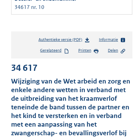
34617 nr. 10
Authentieke versie (PDF)
b
Informatie
e
Gerelateerd
Printen
Delen
s
t
34 617
a
n
d
Wijziging van de Wet arbeid en zorg en
s
enkele andere wetten in verband met
g
de uitbreiding van het kraamverlof
r
o
teneinde de band tussen de partner en
o
het kind te versterken en in verband
t
met een aanpassing van het
t
e
zwangerschap- en bevallingsverlof bij
: