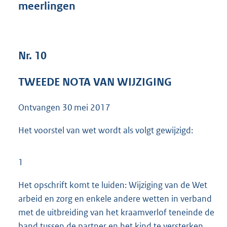
meerlingen
3
8
K
b
Nr. 10
TWEEDE NOTA VAN WIJZIGING
Ontvangen
30 mei 2017
Het voorstel van wet wordt als volgt gewijzigd:
1
Het opschrift komt te luiden: Wijziging van de Wet
arbeid en zorg en enkele andere wetten in verband
met de uitbreiding van het kraamverlof teneinde de
band tussen de partner en het kind te versterken.