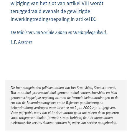
wijziging van het slot van artikel VIII wordt
teruggedraaid evenals de gewijzigde
inwerkingtredingsbepaling in artikel IX.
De Minister van Sociale Zaken en Werkgelegenheid,
L.F.
Asscher
Disclaimer
De hier aangeboden pdf-bestanden van het Staatsblad, Staatscourant,
Tractatenblad, provinciaal blad, gemeenteblad, waterschapsblad en blad
gemeenschappelijke regeling vormen de formele bekendmakingen in de
zin van de Bekendmakingswet en de Rijkswet goedkeuring en
bekendmaking verdragen voor zover ze na 1 juli 2009 zijn uitgegeven.
Voor pdf-publicaties van vóór deze datum geldt dat alleen de in papieren
vorm uitgegeven bladen formele status hebben; de hier aangeboden
elektronische versies daarvan worden bij wijze van service aangeboden.