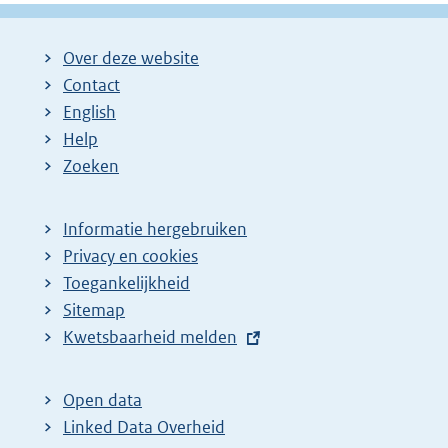
Over deze website
Contact
English
Help
Zoeken
Informatie hergebruiken
Privacy en cookies
Toegankelijkheid
Sitemap
E
Kwetsbaarheid melden
x
t
Open data
e
Linked Data Overheid
r