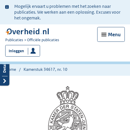
Ter
Mogelijk ervaart u problemen met het zoeken naar
informatie:
publicaties. We werken aan een oplossing. Excuses voor
het ongemak.
Menu
U
Publicaties
Officiële publicaties
bent
Inloggen
nu
hier:
Home
Kamerstuk 34617, nr. 10