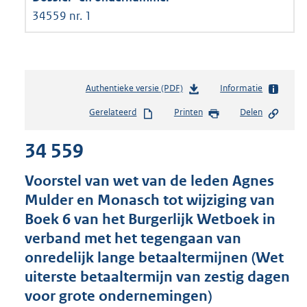
34559 nr. 1
Authentieke versie (PDF)
b
Informatie
e
Gerelateerd
Printen
Delen
s
t
34 559
a
n
d
Voorstel van wet van de leden Agnes
s
Mulder en Monasch tot wijziging van
g
Boek 6 van het Burgerlijk Wetboek in
r
o
verband met het tegengaan van
o
onredelijk lange betaaltermijnen (Wet
t
uiterste betaaltermijn van zestig dagen
t
e
voor grote ondernemingen)
: