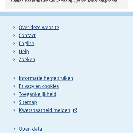
elektronische versies daarvan worden bij wijze van service aangeboden.
Over deze website
Contact
English
Help
Zoeken
Informatie hergebruiken
Privacy en cookies
Toegankelijkheid
Sitemap
E
Kwetsbaarheid melden
x
t
Open data