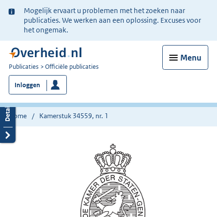
Ter
Mogelijk ervaart u problemen met het zoeken naar
informatie:
publicaties. We werken aan een oplossing. Excuses voor
het ongemak.
Menu
U
Publicaties
Officiële publicaties
bent
Inloggen
nu
hier:
Home
Kamerstuk 34559, nr. 1