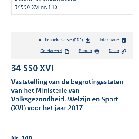
34550-XVI nr. 140
Authentieke versie (PDF)
b
Informatie
e
Gerelateerd
Printen
Delen
s
t
34 550 XVI
a
n
d
Vaststelling van de begrotingsstaten
s
van het Ministerie van
g
Volksgezondheid, Welzijn en Sport
r
o
(XVI) voor het jaar 2017
o
t
t
e
Nr. 140
: