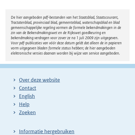
e
r
Disclaimer
De hier aangeboden pdf-bestanden van het Staatsblad, Staatscourant,
Tractatenblad, provinciaal blad, gemeenteblad, waterschapsblad en blad
n
gemeenschappelijke regeling vormen de formele bekendmakingen in de
e
zin van de Bekendmakingswet en de Rijkswet goedkeuring en
bekendmaking verdragen voor zover ze na 1 juli 2009 zijn uitgegeven.
l
Voor pdf-publicaties van vóór deze datum geldt dat alleen de in papieren
i
vorm uitgegeven bladen formele status hebben; de hier aangeboden
elektronische versies daarvan worden bij wijze van service aangeboden.
n
k
:
Over deze website
Contact
English
Help
Zoeken
Informatie hergebruiken