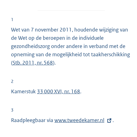
1
Wet van 7 november 2011, houdende wijziging van
de Wet op de beroepen in de individuele
gezondheidszorg onder andere in verband met de
opneming van de mogelijkheid tot taakherschikking
(
Stb. 2011, nr. 568
).
2
Kamerstuk
33 000 XVI, nr. 168
.
3
Raadpleegbaar via
E
www.tweedekamer.nl
.
x
t