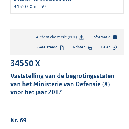
34550-X nr. 69
Authentieke versie (PDF)
b
Informatie
e
Gerelateerd
Printen
Delen
s
t
34550 X
a
n
d
Vaststelling van de begrotingsstaten
s
van het Ministerie van Defensie (X)
g
voor het jaar 2017
r
o
o
t
t
Nr. 69
e
: