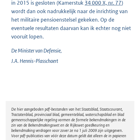
in 2015 is gesloten (Kamerstuk
34 000 X, nr. 77
)
wordt dan ook nadrukkelijk naar de inrichting van
het militaire pensioenstelsel gekeken. Op de
eventuele resultaten daarvan kan ik echter nog niet
vooruit lopen.
De Minister van Defensie,
J.A.
Hennis-Plasschaert
Disclaimer
De hier aangeboden pdf-bestanden van het Staatsblad, Staatscourant,
Tractatenblad, provinciaal blad, gemeenteblad, waterschapsblad en blad
gemeenschappelijke regeling vormen de formele bekendmakingen in de
zin van de Bekendmakingswet en de Rijkswet goedkeuring en
bekendmaking verdragen voor zover ze na 1 juli 2009 zijn uitgegeven.
Voor pdf-publicaties van vóór deze datum geldt dat alleen de in papieren