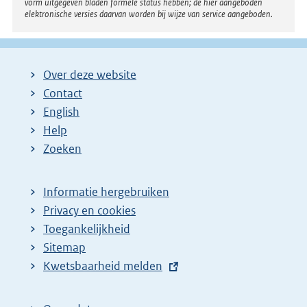
vorm uitgegeven bladen formele status hebben; de hier aangeboden
elektronische versies daarvan worden bij wijze van service aangeboden.
Over deze website
Contact
English
Help
Zoeken
Informatie hergebruiken
Privacy en cookies
Toegankelijkheid
Sitemap
E
Kwetsbaarheid melden
x
t