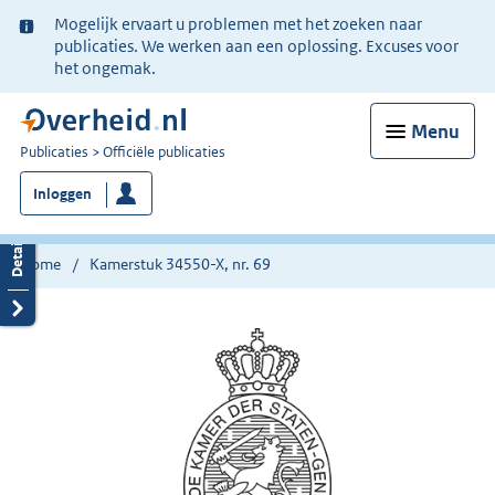
Ter
Mogelijk ervaart u problemen met het zoeken naar
informatie:
publicaties. We werken aan een oplossing. Excuses voor
het ongemak.
Menu
U
Publicaties
Officiële publicaties
bent
Inloggen
nu
hier:
Home
Kamerstuk 34550-X, nr. 69