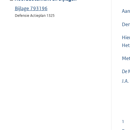
Bijlage 793196
Aan
Defensie Actieplan 1325
Den
Hie
Het
Met
De M
J.A.
1