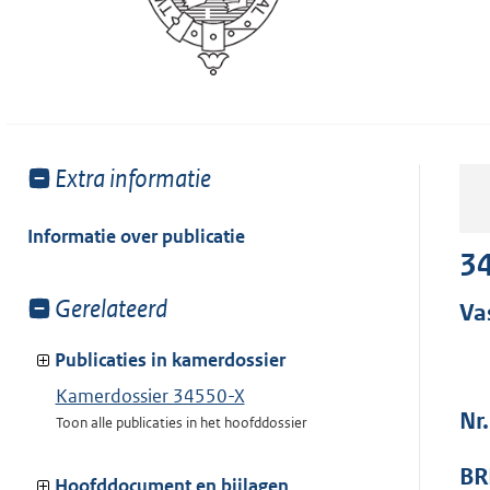
Toon
Extra informatie
meer
van:
Informatie over publicatie
34
Toon
Gerelateerd
Va
meer
van:
Publicaties in kamerdossier
Kamerdossier 34550-X
Nr.
Toon alle publicaties in het hoofddossier
BR
Hoofddocument en bijlagen