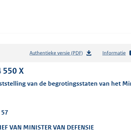
Authentieke versie (PDF)
b
Informatie
e
s
 550 X
t
ststelling van de begrotingsstaten van het Min
a
n
d
s
 57
g
r
IEF VAN MINISTER VAN DEFENSIE