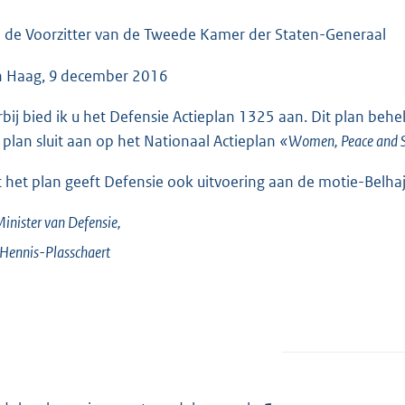
o
o
 de Voorzitter van de Tweede Kamer der Staten-Generaal
t
 Haag, 9 december 2016
t
e
rbij bied ik u het Defensie Actieplan 1325 aan. Dit plan beh
:
 plan sluit aan op het Nationaal Actieplan
«Women, Peace and S
3
8
 het plan geeft Defensie ook uitvoering aan de motie-Belh
K
b
inister van Defensie,
Hennis-Plasschaert