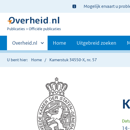
Ter
Mogelijk ervaart u prob
informatie:
U
Publicaties
Officiële publicaties
bent
Primaire
nu
Andere
Overheid.nl
Home
Uitgebreid zoeken
M
hier:
sites
navigatie
binnen
U bent hier:
Home
Kamerstuk 34550-X, nr. 57
K
Dat
14-