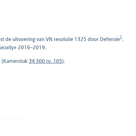
1
elst de uitvoering van VN resolutie 1325 door Defensie
.
ecurity»
2016–2019.
aj (Kamerstuk
34 300 nr. 105
).