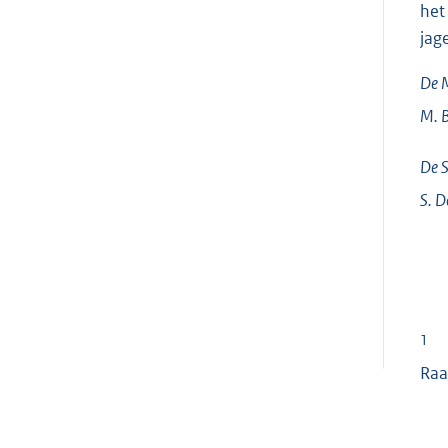
het
jag
De M
M.
De S
S.
D
1
Raa