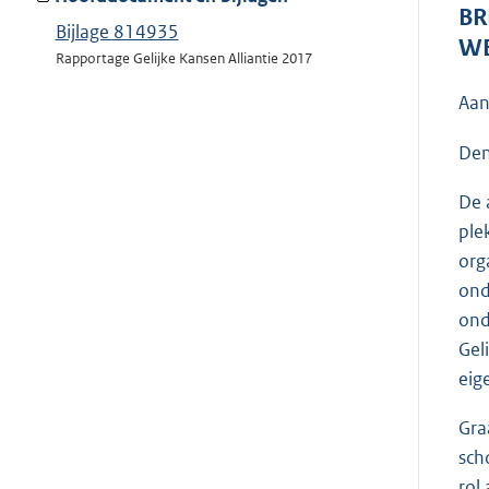
BR
Bijlage 814935
WE
Rapportage Gelijke Kansen Alliantie 2017
Aan
Den
De 
ple
org
ond
ond
Gel
eig
Gra
sch
rol