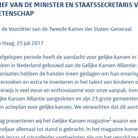
o
IEF VAN DE MINISTER EN STAATSSECRETARIS
o
TENSCHAP
t
t
 de Voorzitter van de Tweede Kamer der Staten-Generaal
e
:
 Haag, 25 juli 2017
4
afgelopen periode heeft de aandacht voor gelijke kansen in h
0
kken in Nederland gebouwd aan de Gelijke Kansen Alliantie:
K
anisaties hebben de handen ineen geslagen om hun ervaringe
b
erzoeken en extra te investeren in het talent van kinderen 
erwijs is veel steun en enthousiasme voor onze aanpak. Inm
ijke Kansen Alliantie aangesloten en zijn 23 grote gemeente
en actieplan voor gelijke kansen. We verwachten dat dit aan
1
ag presenteren wij het Gelijke Kansen magazine
waarin we b
ooljaar allemaal tot stand is gebracht. In het magazine ko
 als leraar of schoolleider vastbesloten zijn om het verschil