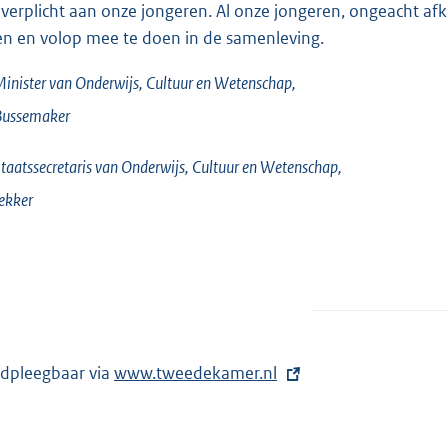
 verplicht aan onze jongeren. Al onze jongeren, ongeacht a
en en volop mee te doen in de samenleving.
inister van Onderwijs, Cultuur en Wetenschap,
Bussemaker
taatssecretaris van Onderwijs, Cultuur en Wetenschap,
ekker
dpleegbaar via
E
www.tweedekamer.nl
x
t