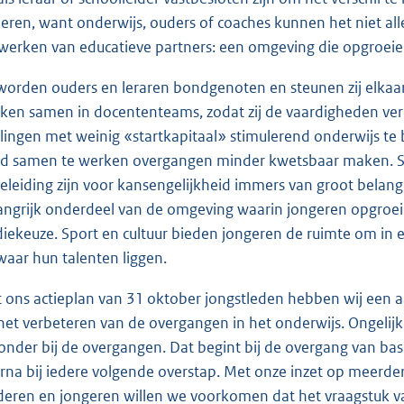
eren, want onderwijs, ouders of coaches kunnen het niet al
werken van educatieve partners: een omgeving die opgroeie
worden ouders en leraren bondgenoten en steunen zij elkaar
ken samen in docententeams, zodat zij de vaardigheden ver
rlingen met weinig «startkapitaal» stimulerend onderwijs te
d samen te werken overgangen minder kwetsbaar maken. S
eleiding zijn voor kansengelijkheid immers van groot belang
angrijk onderdeel van de omgeving waarin jongeren opgroei
diekeuze. Sport en cultuur bieden jongeren de ruimte om in e
waar hun talenten liggen.
 ons actieplan van 31 oktober jongstleden hebben wij een 
het verbeteren van de overgangen in het onderwijs. Ongelijkh
zonder bij de overgangen. Dat begint bij de overgang van bas
rna bij iedere volgende overstap. Met onze inzet op meerde
deren en jongeren willen we voorkomen dat het vraagstuk va