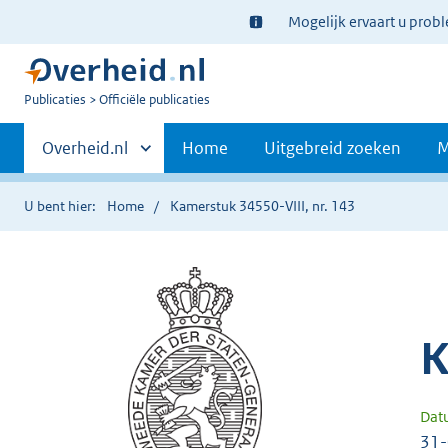
Ter
Mogelijk ervaart u prob
informatie:
U
Publicaties
Officiële publicaties
bent
Primaire
nu
Andere
Overheid.nl
Home
Uitgebreid zoeken
M
hier:
sites
navigatie
binnen
U bent hier:
Home
Kamerstuk 34550-VIII, nr. 143
K
Dat
31-