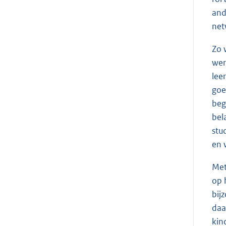
and
net
Zo 
wer
lee
goe
beg
bel
stu
en 
Met
op 
bij
daa
kin