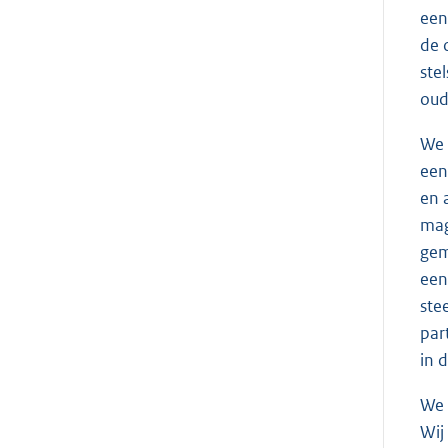
een
de 
ste
oud
We 
een
en 
ma
gem
een
ste
par
in 
We 
Wij