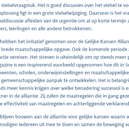
 stelselvraagstuk. Het is goed discussies over het stelsel te 
oplossing ligt in een grote stelselwijziging. Daarvoor is het
lseldiscussie afleiden van de urgentie om al op korte termij
ers, leerlingen en alle andere betrokkenen.
hebben het initiatief genomen voor de Gelijke Kansen Alliant
 brede maatschappelijke opgave. Ook de komende periode zul
actie vereisen. Het streven is uiteindelijk om op steeds meer 
ga
zine is een inspirerend voorbeeld opgenomen hoe dit in Sc
eenten, scholen, onderwijsinstellingen en maatschappelijke
 gemeenschappelijke aanpak te ontwikkelen. Het is belangrij
eds meer kennis krijgen over welke benadering succesvol is 
tner in de alliantie. Zij zullen de maatregelen die in gang gez
de effectiviteit van maatregelen en achterliggende verklar
blijven bouwen aan de alliantie voor gelijke kansen waarin 
 nodigen iedereen uit mee te doen en samen de beweging vo