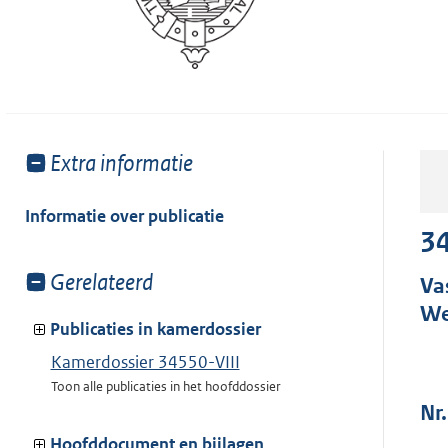
Toon
Extra informatie
meer
van:
Informatie over publicatie
34
Toon
Gerelateerd
Va
meer
We
van:
Publicaties in kamerdossier
Kamerdossier 34550-VIII
Toon alle publicaties in het hoofddossier
Nr
Hoofddocument en bijlagen