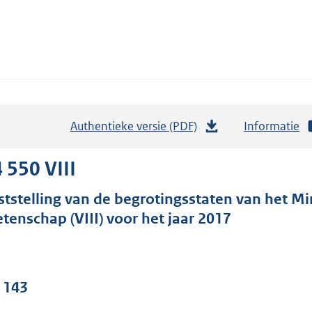
Authentieke versie (PDF)
b
Informatie
e
s
 550 VIII
t
ststelling van de begrotingsstaten van het Mi
a
tenschap (VIII) voor het jaar 2017
n
d
s
g
. 143
r