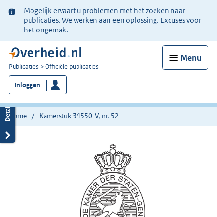
Ter
Mogelijk ervaart u problemen met het zoeken naar
informatie:
publicaties. We werken aan een oplossing. Excuses voor
het ongemak.
Menu
U
Publicaties
Officiële publicaties
bent
Inloggen
nu
hier:
Home
Kamerstuk 34550-V, nr. 52