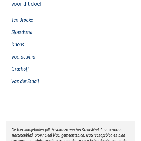
voor dit doel.
Ten Broeke
Sjoerdsma
Knops
Voordewind
Grashoff
Van der Staaij
Disclaimer
De hier aangeboden pdf-bestanden van het Staatsblad, Staatscourant,
Tractatenblad, provinciaal blad, gemeenteblad, waterschapsblad en blad
gemeenschappelijke regeling vormen de formele bekendmakingen in de