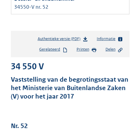
34550-V nr. 52
Authentieke versie (PDF)
b
Informatie
e
Gerelateerd
Printen
Delen
s
t
34 550 V
a
n
d
Vaststelling van de begrotingsstaat van
s
het Ministerie van Buitenlandse Zaken
g
(V) voor het jaar 2017
r
o
o
t
t
Nr. 52
e
: