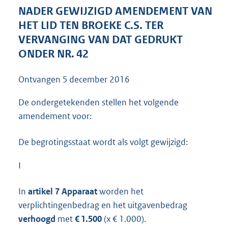
4
NADER GEWIJZIGD AMENDEMENT VAN
4
HET LID TEN BROEKE C.S. TER
K
VERVANGING VAN DAT GEDRUKT
b
ONDER NR. 42
Ontvangen
5 december 2016
De ondergetekenden stellen het volgende
amendement voor:
De begrotingsstaat wordt als volgt gewijzigd:
I
In
artikel 7 Apparaat
worden het
verplichtingenbedrag en het uitgavenbedrag
verhoogd
met
€ 1.500
(x € 1.000).