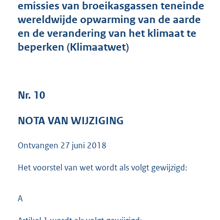
emissies van broeikasgassen teneinde
9
wereldwijde opwarming van de aarde
7
K
en de verandering van het klimaat te
b
beperken (Klimaatwet)
Nr. 10
NOTA VAN WIJZIGING
Ontvangen
27 juni 2018
Het voorstel van wet wordt als volgt gewijzigd:
A