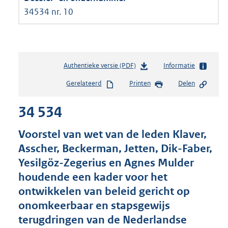
34534 nr. 10
Authentieke versie (PDF)
b
Informatie
e
Gerelateerd
Printen
Delen
s
t
34 534
a
n
d
Voorstel van wet van de leden Klaver,
s
Asscher, Beckerman, Jetten, Dik-Faber,
g
Yesilgöz-Zegerius en Agnes Mulder
r
o
houdende een kader voor het
o
ontwikkelen van beleid gericht op
t
onomkeerbaar en stapsgewijs
t
e
terugdringen van de Nederlandse
: