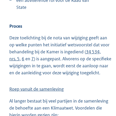
–
een adviserende rol voor de Raad van
State
Proces
Deze toelichting bij de nota van wijziging geeft aan
op welke punten het initiatief wetsvoorstel dat voor
behandeling bij de Kamer is ingediend (
34 534,
nrs. 5
,
6
en
7
) is aangepast. Alvorens op de specifieke
wijzigingen in te gaan, wordt eerst de aanloop naar
en de aanleiding voor deze wijziging toegelicht.
Roep vanuit de samenleving
Al langer bestaat bij veel partijen in de samenleving
de behoefte aan een Klimaatwet. Voordelen die
hierin worden gezien zijn: