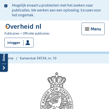
Ter
Mogelijk ervaart u problemen met het zoeken naar
informatie:
publicaties. We werken aan een oplossing. Excuses voor
het ongemak.
Menu
U
Publicaties
Officiële publicaties
bent
Inloggen
nu
hier:
Home
Kamerstuk 34534, nr. 10