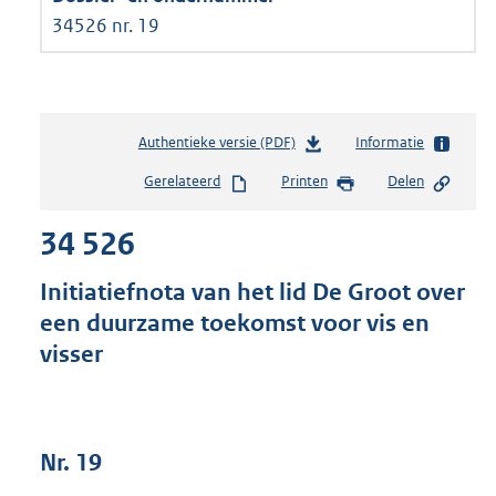
34526 nr. 19
Authentieke versie (PDF)
b
Informatie
e
Gerelateerd
Printen
Delen
s
t
34 526
a
n
d
Initiatiefnota van het lid De Groot over
s
een duurzame toekomst voor vis en
g
visser
r
o
o
t
t
Nr. 19
e
: