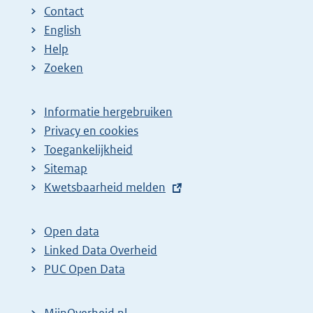
Contact
English
Help
Zoeken
Informatie hergebruiken
Privacy en cookies
Toegankelijkheid
Sitemap
E
Kwetsbaarheid melden
x
t
Open data
e
Linked Data Overheid
r
PUC Open Data
n
e
MijnOverheid.nl