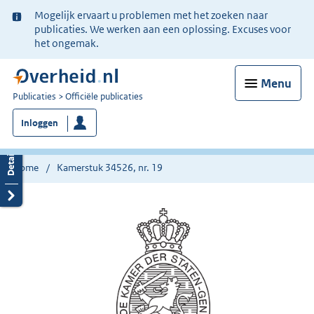
Ter
Mogelijk ervaart u problemen met het zoeken naar
informatie:
publicaties. We werken aan een oplossing. Excuses voor
het ongemak.
Menu
U
Publicaties
Officiële publicaties
bent
Inloggen
nu
hier:
Home
Kamerstuk 34526, nr. 19