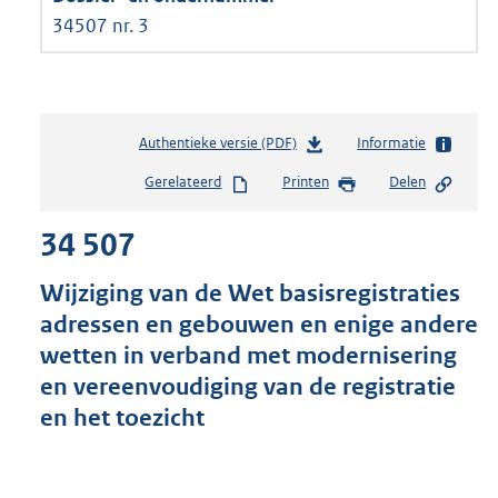
34507 nr. 3
Authentieke versie (PDF)
b
Informatie
e
Gerelateerd
Printen
Delen
s
t
34 507
a
n
d
Wijziging van de Wet basisregistraties
s
adressen en gebouwen en enige andere
g
wetten in verband met modernisering
r
o
en vereenvoudiging van de registratie
o
en het toezicht
t
t
e
: