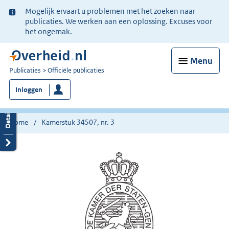
Ter
Mogelijk ervaart u problemen met het zoeken naar
informatie:
publicaties. We werken aan een oplossing. Excuses voor
het ongemak.
Menu
U
Publicaties
Officiële publicaties
bent
Inloggen
nu
hier:
Home
Kamerstuk 34507, nr. 3