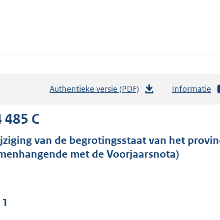
Authentieke versie (PDF)
b
Informatie
e
s
 485 C
t
jziging van de begrotingsstaat van het provinc
a
menhangende met de Voorjaarsnota)
n
d
s
g
 1
r