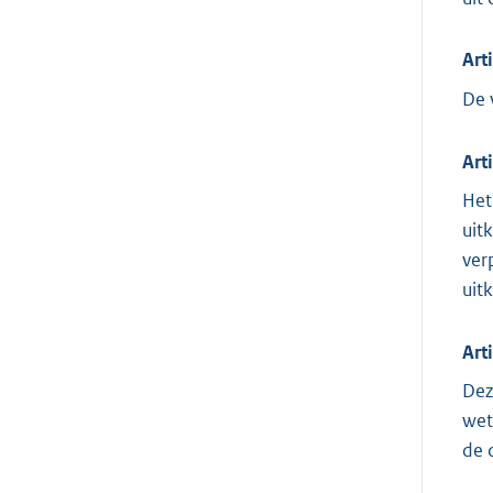
Art
De 
Art
Het
uit
ver
uit
Art
Dez
wet
de 