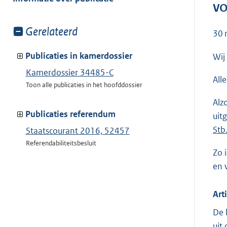
VO
Toon
Gerelateerd
30 
meer
van:
Publicaties in kamerdossier
Wij
Kamerdossier 34485-C
All
Toon alle publicaties in het hoofddossier
Alz
Publicaties referendum
uit
Stb
Staatscourant 2016, 52457
Referendabiliteitsbesluit
Zo 
en 
Art
De 
uit