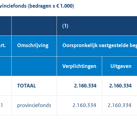
vinciefonds (bedragen x € 1.000)
(1)
rt.
Omschrijving
Oorspronkelijk vastgestelde be
Verplich
tingen
Uitgaven
TOTAAL
2.160.334
2.160.334
01
provinciefonds
2.160.334
2.160.334