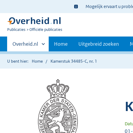
Ter
Mogelijk ervaart u prob
informatie:
U
Publicaties
Officiële publicaties
bent
Primaire
nu
Andere
Overheid.nl
Home
Uitgebreid zoeken
M
hier:
sites
navigatie
binnen
U bent hier:
Home
Kamerstuk 34485-C, nr. 1
K
Dat
01-