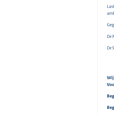
Las
amb
Geg
De M
De S
Wij
Voo
Beg
Beg