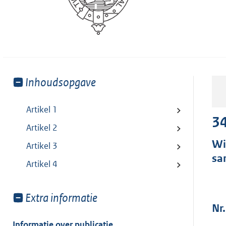
Toon
Inhoudsopgave
meer
van:
Artikel 1
34
Artikel 2
Wi
Artikel 3
sa
Artikel 4
Toon
Extra informatie
Nr.
meer
van:
Informatie over publicatie