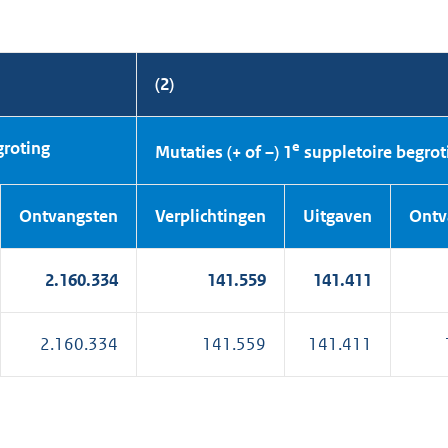
(2)
groting
e
Mutaties (+ of –) 1
suppletoire begrot
Ontvang
sten
Verplich
tingen
Uitgaven
Ontv
2.160.334
141.559
141.411
2.160.334
141.559
141.411