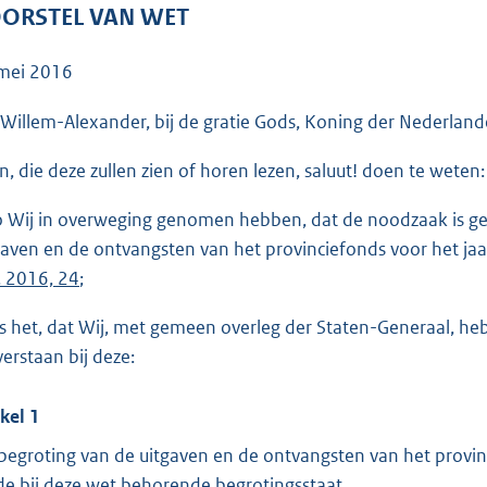
o
ORSTEL VAN WET
o
t
mei 2016
t
e
 Willem-Alexander, bij de gratie Gods, Koning der Nederlande
:
en, die deze zullen zien of horen lezen, saluut! doen te weten:
5
1
o Wij in overweging genomen hebben, dat de noodzaak is ge
K
gaven en de ontvangsten van het provinciefonds voor het ja
b
. 2016, 24
;
is het, dat Wij, met gemeen overleg der Staten-Generaal, h
verstaan bij deze:
ikel 1
begroting van de uitgaven en de ontvangsten van het provinci
 de bij deze wet behorende begrotingsstaat.