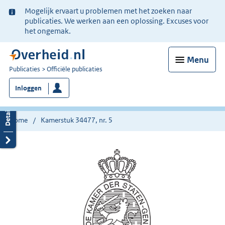
Ter
Mogelijk ervaart u problemen met het zoeken naar
informatie:
publicaties. We werken aan een oplossing. Excuses voor
het ongemak.
Menu
U
Publicaties
Officiële publicaties
bent
Inloggen
nu
hier:
Home
Kamerstuk 34477, nr. 5