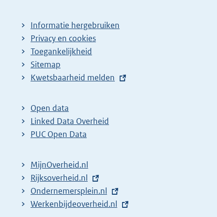
Informatie hergebruiken
Privacy en cookies
Toegankelijkheid
Sitemap
E
Kwetsbaarheid melden
x
t
Open data
e
Linked Data Overheid
r
PUC Open Data
n
e
MijnOverheid.nl
l
E
Rijksoverheid.nl
i
x
E
Ondernemersplein.nl
n
t
x
E
Werkenbijdeoverheid.nl
k