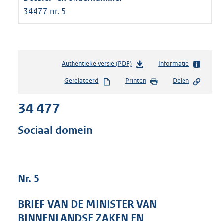
34477 nr. 5
Authentieke versie (PDF)
b
Informatie
e
Gerelateerd
Printen
Delen
s
t
34 477
a
n
d
Sociaal domein
s
g
r
o
Nr. 5
o
t
t
BRIEF VAN DE MINISTER VAN
e
BINNENLANDSE ZAKEN EN
: