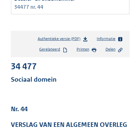
34477 nr. 44
Authentieke versie (PDF)
b
Informatie
e
Gerelateerd
Printen
Delen
s
t
34 477
a
n
d
Sociaal domein
s
g
r
o
Nr. 44
o
t
t
VERSLAG VAN EEN ALGEMEEN OVERLEG
e
: