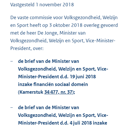
Vastgesteld
1 november 2018
1
6
6
De vaste commissie voor Volksgezondheid, Welzijn
K
en Sport heeft op 3 oktober 2018 overleg gevoerd
b
met de heer De Jonge, Minister van
Volksgezondheid, Welzijn en Sport, Vice-Minister-
President, over:
–
de brief van de Minister van
Volksgezondheid, Welzijn en Sport, Vice-
Minister-President d.d. 19 juni 2018
inzake financiën sociaal domein
(Kamerstuk
34 477, nr. 37
);
–
de brief van de Minister van
Volksgezondheid, Welzijn en Sport, Vice-
Minister-President d.d. 4 juli 2018 inzake