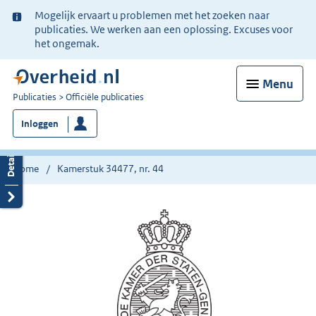
Ter
Mogelijk ervaart u problemen met het zoeken naar
informatie:
publicaties. We werken aan een oplossing. Excuses voor
het ongemak.
Menu
U
Publicaties
Officiële publicaties
bent
Inloggen
nu
hier:
Home
Kamerstuk 34477, nr. 44