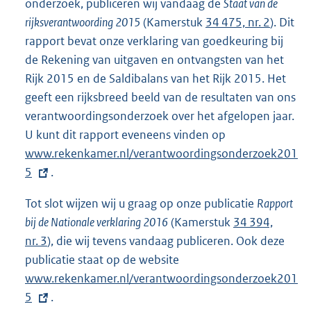
onderzoek, publiceren wij vandaag de
Staat van de
i
rijksverantwoording 2015
(Kamerstuk
34 475, nr. 2
). Dit
n
rapport bevat onze verklaring van goedkeuring bij
k
de Rekening van uitgaven en ontvangsten van het
:
Rijk 2015 en de Saldibalans van het Rijk 2015. Het
geeft een rijksbreed beeld van de resultaten van ons
verantwoordingsonderzoek over het afgelopen jaar.
U kunt dit rapport eveneens vinden op
E
www.rekenkamer.nl/verantwoordingsonderzoek201
x
5
.
t
e
Tot slot wijzen wij u graag op onze publicatie
Rapport
r
bij de Nationale verklaring 2016
(Kamerstuk
34 394,
n
nr. 3
), die wij tevens vandaag publiceren. Ook deze
e
publicatie staat op de website
E
l
www.rekenkamer.nl/verantwoordingsonderzoek201
x
i
5
.
t
n