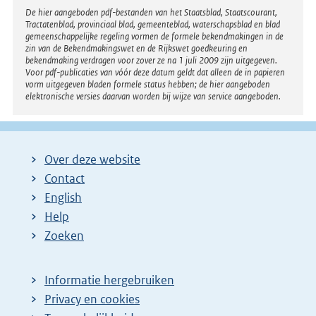
l
:
Disclaimer
De hier aangeboden pdf-bestanden van het Staatsblad, Staatscourant,
i
Tractatenblad, provinciaal blad, gemeenteblad, waterschapsblad en blad
n
gemeenschappelijke regeling vormen de formele bekendmakingen in de
zin van de Bekendmakingswet en de Rijkswet goedkeuring en
k
bekendmaking verdragen voor zover ze na 1 juli 2009 zijn uitgegeven.
Voor pdf-publicaties van vóór deze datum geldt dat alleen de in papieren
:
vorm uitgegeven bladen formele status hebben; de hier aangeboden
elektronische versies daarvan worden bij wijze van service aangeboden.
Over deze website
Contact
English
Help
Zoeken
Informatie hergebruiken
Privacy en cookies