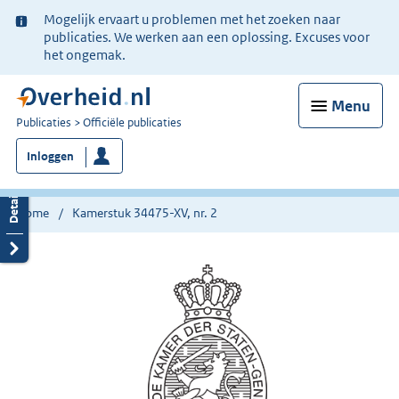
Ter
Mogelijk ervaart u problemen met het zoeken naar
informatie:
publicaties. We werken aan een oplossing. Excuses voor
het ongemak.
Menu
U
Publicaties
Officiële publicaties
bent
Inloggen
nu
hier:
Home
Kamerstuk 34475-XV, nr. 2