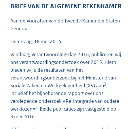
4
BRIEF VAN DE ALGEMENE REKENKAMER
2
K
Aan de Voorzitter van de Tweede Kamer der Staten-
b
Generaal
Den Haag, 18 mei 2016
Vandaag, Verantwoordingsdag 2016, publiceren wij
ons verantwoordingsonderzoek over 2015. Hierbij
bieden wij u de resultaten van het
verantwoordingsonderzoek bij het Ministerie van
1
Sociale Zaken en Werkgelegenheid (XV) aan
,
inclusief het bijbehorende rapport over ons
verdiepende onderzoek «Re-integratie van oudere
2
werklozen»
. Beide publicaties zijn vastgesteld op
3 mei 2016.