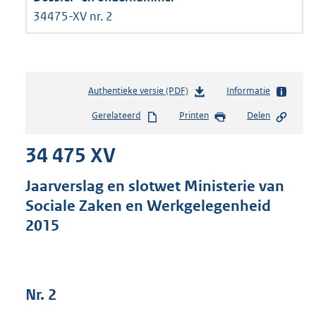
34475-XV nr. 2
Authentieke versie (PDF)
b
Informatie
e
Gerelateerd
Printen
Delen
s
t
34 475 XV
a
n
d
Jaarverslag en slotwet Ministerie van
s
Sociale Zaken en Werkgelegenheid
g
2015
r
o
o
t
t
Nr. 2
e
: