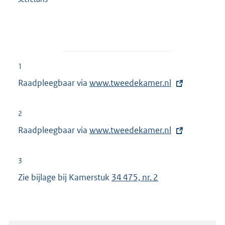
1
Raadpleegbaar via
E
www.tweedekamer.nl
x
t
2
e
Raadpleegbaar via
E
www.tweedekamer.nl
r
x
n
t
3
e
e
Zie bijlage bij Kamerstuk
34 475, nr. 2
l
r
i
n
n
e
k