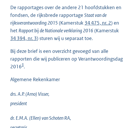
e
k
De rapportages over de andere 21 hoofdstukken en
r
:
fondsen, de rijksbrede rapportage
Staat van de
n
rijksverantwoording 2015
(Kamerstuk
34 475, nr. 2
) en
e
het
Rapport bij de Nationale verklaring 2016
(Kamerstuk
l
34 394, nr. 3
) sturen wij u separaat toe.
i
n
Bij deze brief is een overzicht gevoegd van alle
k
rapporten die wij publiceren op Verantwoordingsdag
:
3
2016
.
Algemene Rekenkamer
drs. A.P. (Arno)
Visser,
president
dr. E.M.A. (Ellen) van
Schoten RA,
secretaris