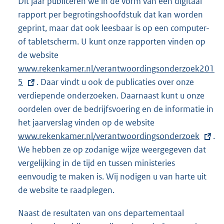
Dit jaar publiceren we in de vorm van een digitaal
rapport per begrotingshoofdstuk dat kan worden
geprint, maar dat ook leesbaar is op een computer-
of tabletscherm. U kunt onze rapporten vinden op
de website
E
www.rekenkamer.nl/verantwoordingsonderzoek201
x
5
. Daar vindt u ook de publicaties over onze
t
verdiepende onderzoeken. Daarnaast kunt u onze
e
oordelen over de bedrijfsvoering en de informatie in
r
het jaarverslag vinden op de website
n
E
www.rekenkamer.nl/verantwoordingsonderzoek
e
x
.
We hebben ze op zodanige wijze weergegeven dat
l
t
vergelijking in de tijd en tussen ministeries
i
e
eenvoudig te maken is. Wij nodigen u van harte uit
n
r
de website te raadplegen.
k
n
:
e
Naast de resultaten van ons departementaal
l