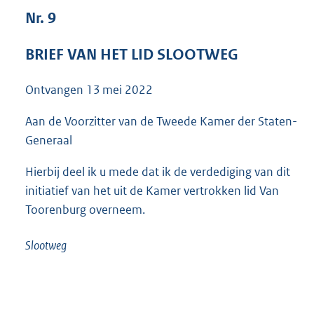
3
Nr. 9
5
K
BRIEF VAN HET LID SLOOTWEG
b
Ontvangen
13 mei 2022
Aan de Voorzitter van de Tweede Kamer der Staten-
Generaal
Hierbij deel ik u mede dat ik de verdediging van dit
initiatief van het uit de Kamer vertrokken lid Van
Toorenburg overneem.
Slootweg