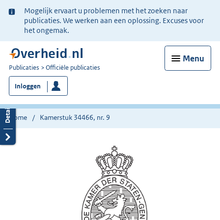
Ter
Mogelijk ervaart u problemen met het zoeken naar
informatie:
publicaties. We werken aan een oplossing. Excuses voor
het ongemak.
Menu
U
Publicaties
Officiële publicaties
bent
Inloggen
nu
hier:
Home
Kamerstuk 34466, nr. 9