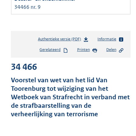
34466 nr. 9
Authentieke versie (PDF)
b
Informatie
e
Gerelateerd
Printen
Delen
s
t
34 466
a
n
d
Voorstel van wet van het lid Van
s
Toorenburg tot wijziging van het
g
Wetboek van Strafrecht in verband met
r
o
de strafbaarstelling van de
o
verheerlijking van terrorisme
t
t
e
: