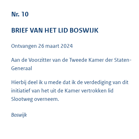
:
3
Nr. 10
5
K
BRIEF VAN HET LID BOSWIJK
b
Ontvangen
26 maart 2024
Aan de Voorzitter van de Tweede Kamer der Staten-
Generaal
Hierbij deel ik u mede dat ik de verdediging van dit
initiatief van het uit de Kamer vertrokken lid
Slootweg overneem.
Boswijk