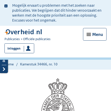
Ter
Mogelijk ervaart u problemen met het zoeken naar
informatie:
publicaties. We begrijpen dat dit hinder veroorzaakt en
werken met de hoogste prioriteit aan een oplossing.
Excuses voor het ongemak.
Menu
U
Publicaties
Officiële publicaties
bent
Inloggen
nu
hier:
Home
Kamerstuk 34466, nr. 10