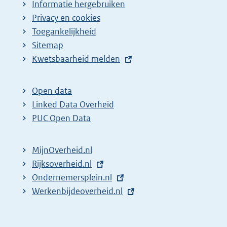
Informatie hergebruiken
Privacy en cookies
Toegankelijkheid
Sitemap
E
Kwetsbaarheid melden
x
t
Open data
e
Linked Data Overheid
r
PUC Open Data
n
e
MijnOverheid.nl
l
E
Rijksoverheid.nl
i
x
E
Ondernemersplein.nl
n
t
x
E
Werkenbijdeoverheid.nl
k
e
t
x
:
r
e
t