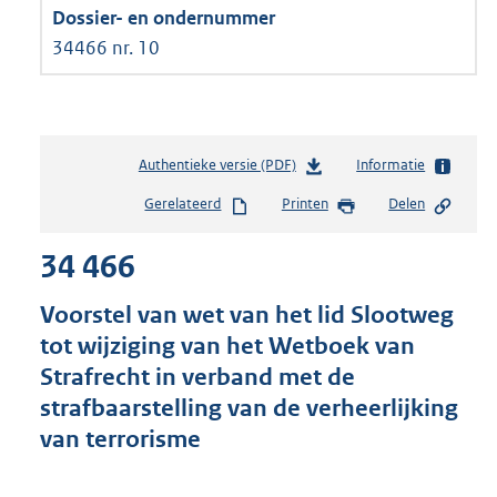
34466 nr. 10
Authentieke versie (PDF)
b
Informatie
e
Gerelateerd
Printen
Delen
s
t
34 466
a
n
d
Voorstel van wet van het lid Slootweg
s
tot wijziging van het Wetboek van
g
Strafrecht in verband met de
r
o
strafbaarstelling van de verheerlijking
o
van terrorisme
t
t
e