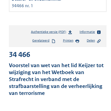
34466 nr. 1
Authentieke versie (PDF)
b
Informatie
e
Gerelateerd
Printen
Delen
s
t
34 466
a
n
d
Voorstel van wet van het lid Keijzer tot
s
wijziging van het Wetboek van
g
Strafrecht in verband met de
r
o
strafbaarstelling van de verheerlijking
o
van terrorisme
t
t
e
: