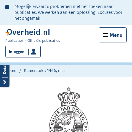
Ter
Mogelijk ervaart u problemen met het zoeken naar
informatie:
publicaties. We werken aan een oplossing. Excuses voor
het ongemak.
Menu
U
Publicaties
Officiële publicaties
bent
Inloggen
nu
hier:
Home
Kamerstuk 34466, nr. 1