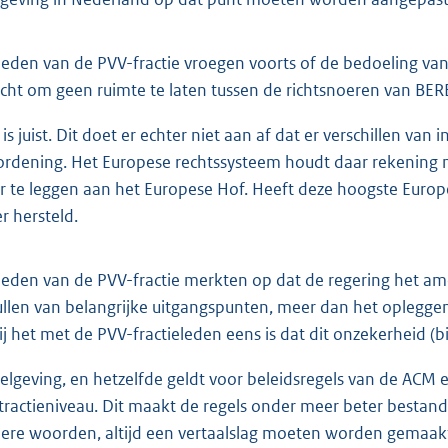
leden van de PVV-fractie vroegen voorts of de bedoeling van h
icht om geen ruimte te laten tussen de richtsnoeren van BERE
 is juist. Dit doet er echter niet aan af dat er verschillen va
ordening. Het Europese rechtssysteem houdt daar rekening 
r te leggen aan het Europese Hof. Heeft deze hoogste Europ
r hersteld.
leden van de PVV-fractie merkten op dat de regering het ame
ullen van belangrijke uitgangspunten, meer dan het opleggen
zij het met de PVV-fractieleden eens is dat dit onzekerheid (b
elgeving, en hetzelfde geldt voor beleidsregels van de ACM e
tractieniveau. Dit maakt de regels onder meer beter bestand
ere woorden, altijd een vertaalslag moeten worden gemaakt 