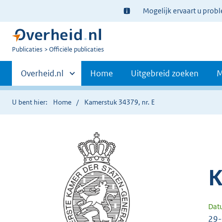
Ter
Mogelijk ervaart u prob
informatie:
U
Publicaties
Officiële publicaties
bent
Primaire
nu
Andere
Overheid.nl
Home
Uitgebreid zoeken
M
hier:
sites
navigatie
binnen
U bent hier:
Home
Kamerstuk 34379, nr. E
K
Dat
29-