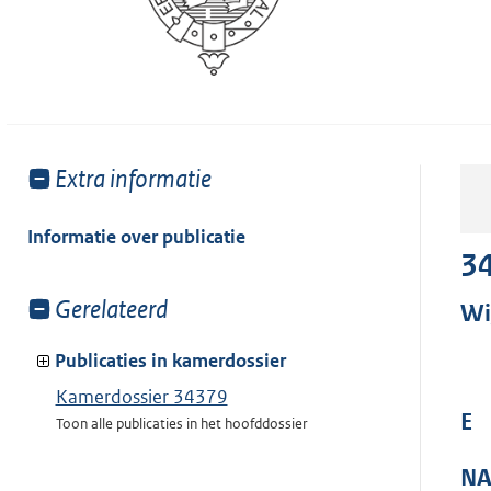
Toon
Extra informatie
meer
van:
Informatie over publicatie
3
Toon
Gerelateerd
Wi
meer
van:
Publicaties in kamerdossier
Kamerdossier 34379
E
Toon alle publicaties in het hoofddossier
NA