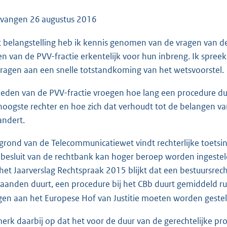
o
o
tvangen
26 augustus 2016
t
 belangstelling heb ik kennis genomen van de vragen van d
t
en van de PVV-fractie erkentelijk voor hun inbreng. Ik spre
e
dragen aan een snelle totstandkoming van het wetsvoorstel.
:
4
leden van de PVV-fractie vroegen hoe lang een procedure du
6
hoogste rechter en hoe zich dat verhoudt tot de belangen v
K
andert.
b
grond van de Telecommunicatiewet vindt rechterlijke toetsing
 besluit van de rechtbank kan hoger beroep worden ingesteld 
 het Jaarverslag Rechtspraak 2015 blijkt dat een bestuursrec
aanden duurt, een procedure bij het CBb duurt gemiddeld ru
gen aan het Europese Hof van Justitie moeten worden gestel
merk daarbij op dat het voor de duur van de gerechtelijke pr