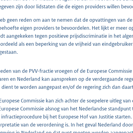
egeven zijn door lidstaten die de eigen providers willen bevo
heb geen reden om aan te nemen dat de opvattingen van de n
behoefte eigen providers te bevoordelen. Het lijkt er meer o
dt aangekeken tegen positieve prijsdiscriminatie in het alg
ordeeld als een beperking van de vrijheid van eindgebruiker
gestaan.
leden van de PVV-fractie vroegen of de Europese Commissie 
aren en Nederland kan aanspreken op de verdergaande regelgev
 dient te worden aangepast en/of de regering zich dan daart
Europese Commissie kan zich achter de soepelere uitleg van 
Europese Commissie alsnog van het Nederlandse standpunt te
 infractieprocedure bij het Europese Hof van Justitie starten
erpretatie van de verordening is. In het geval Nederland door
geving in Nederland op dat punt moeten worden aangepast