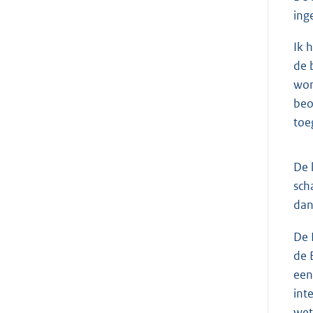
ing
Ik 
de 
wor
beo
toe
De 
sch
dan
De 
de 
een
int
wet