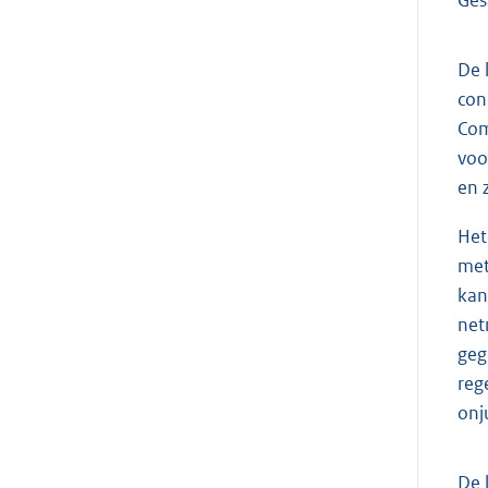
De 
con
Com
voo
en z
Het
met
kan
net
geg
reg
onj
De 