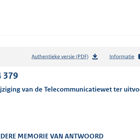
Authentieke versie (PDF)
b
Informatie
e
s
4 379
t
jziging van de Telecommunicatiewet ter uitvo
a
n
d
s
g
r
DERE MEMORIE VAN ANTWOORD