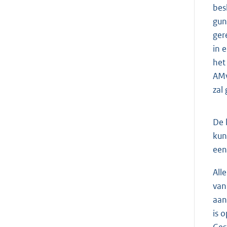
bes
gun
ger
in 
het
AMv
zal
De 
kun
een
All
van
aan
is 
Ges