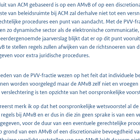
luit van ACM gebaseerd is op een AMvB of op een discretio
ste van beleidsruimte bij ACM zal derhalve niet tot een versn
echtelijke procedures een punt van aandacht. Met de PVV-fra
een zo dynamische sector als de elektronische communicatie, z
 eerdergenoemde jaarverslag blijkt dat er op dit punt vooruit
B te stellen regels zullen afwijken van de richtsnoeren van 
 geven voor extra juridische procedures.
leden van de PVV-fractie wezen op het feit dat individuele
nen worden voorgelegd maar de AMvB zelf niet en vroegen de 
 verslechtering is ten opzichte van het oorspronkelijke voorst
ereerst merk ik op dat het oorspronkelijke wetsvoorstel al de
 regels bij AMvB en er dus in die zin geen sprake is van een v
gegeven, voor de duur van een eventuele gerechtelijke proc
op grond van een AMvB of een discretionaire bevoegdheid v
thuizen verplicht vaststellen van een AMvB leidt daarom niet 