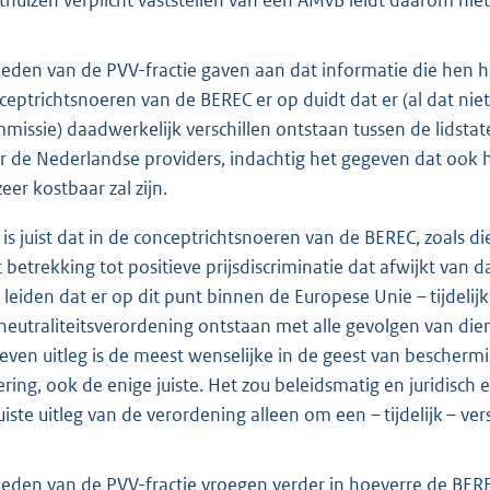
leden van de PVV-fractie gaven aan dat informatie die hen he
ceptrichtsnoeren van de BEREC er op duidt dat er (al dat ni
missie) daadwerkelijk verschillen ontstaan tussen de lidstat
r de Nederlandse providers, indachtig het gegeven dat ook hi
eer kostbaar zal zijn.
 is juist dat in de conceptrichtsnoeren van de BEREC, zoals 
 betrekking tot positieve prijsdiscriminatie dat afwijkt van 
 leiden dat er op dit punt binnen de Europese Unie – tijdelijk 
neutraliteitsverordening ontstaan met alle gevolgen van dien.
even uitleg is de meest wenselijke in de geest van beschermi
ering, ook de enige juiste. Het zou beleidsmatig en juridisc
uiste uitleg van de verordening alleen om een – tijdelijk – ver
leden van de PVV-fractie vroegen verder in hoeverre de BEREC