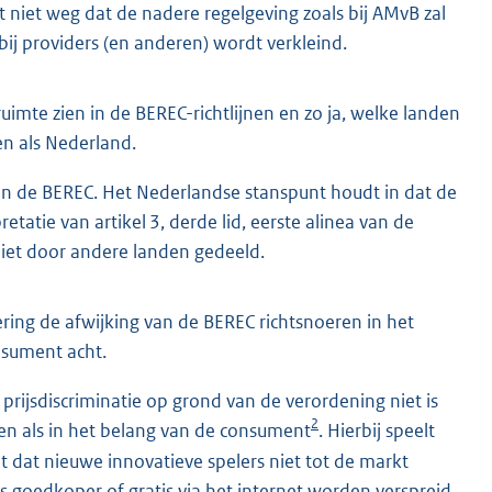
t niet weg dat de nadere regelgeving zoals bij AMvB zal
ij providers (en anderen) wordt verkleind.
uimte zien in de BEREC-richtlijnen en zo ja, welke landen
ken als Nederland.
van de BEREC. Het Nederlandse stanspunt houdt in dat de
tatie van artikel 3, derde lid, eerste alinea van de
iet door andere landen gedeeld.
ering de afwijking van de BEREC richtsnoeren in het
nsument acht.
rijsdiscriminatie op grond van de verordening niet is
2
en als in het belang van de consument
. Hierbij speelt
 dat nieuwe innovatieve spelers niet tot de markt
 goedkoper of gratis via het internet worden verspreid.