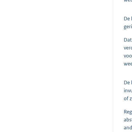
De 
ger
Dat
ver
voo
wee
De 
inv
of 
Reg
abs
and