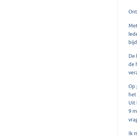
On
Met
led
bij
De 
de 
ver
Op 
het
Uit
9 m
vra
Ik 