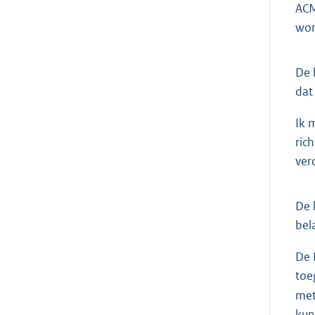
ACM
wor
De 
dat
Ik 
ric
ver
De 
bel
De 
toe
met
kun