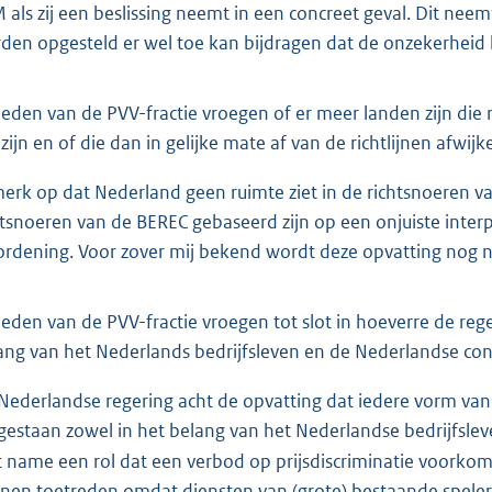
 als zij een beslissing neemt in een concreet geval. Dit neem
den opgesteld er wel toe kan bijdragen dat de onzekerheid b
leden van de PVV-fractie vroegen of er meer landen zijn die r
 zijn en of die dan in gelijke mate af van de richtlijnen afwij
merk op dat Nederland geen ruimte ziet in de richtsnoeren 
htsnoeren van de BEREC gebaseerd zijn op een onjuiste interpre
ordening. Voor zover mij bekend wordt deze opvatting nog n
leden van de PVV-fractie vroegen tot slot in hoeverre de reg
ang van het Nederlands bedrijfsleven en de Nederlandse co
Nederlandse regering acht de opvatting dat iedere vorm van p
gestaan zowel in het belang van het Nederlandse bedrijfslev
 name een rol dat een verbod op prijsdiscriminatie voorkomt
nen toetreden omdat diensten van (grote) bestaande spelers