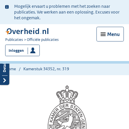
Ter
Mogelijk ervaart u problemen met het zoeken naar
informatie:
publicaties. We werken aan een oplossing. Excuses voor
het ongemak.
Menu
U
Publicaties
Officiële publicaties
bent
Inloggen
nu
hier:
Home
Kamerstuk 34352, nr. 319