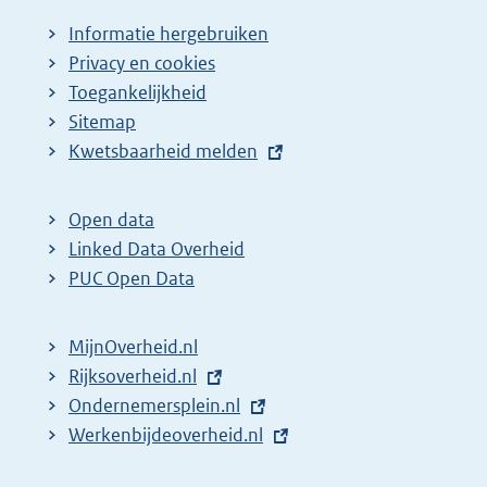
Informatie hergebruiken
Privacy en cookies
Toegankelijkheid
Sitemap
E
Kwetsbaarheid melden
x
t
Open data
e
Linked Data Overheid
r
PUC Open Data
n
e
MijnOverheid.nl
l
E
Rijksoverheid.nl
i
x
E
Ondernemersplein.nl
n
t
x
E
Werkenbijdeoverheid.nl
k
e
t
x
: