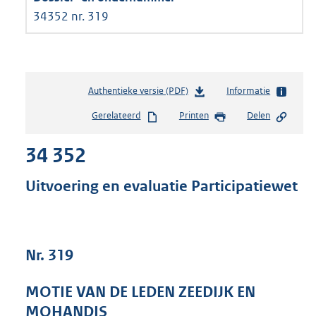
34352 nr. 319
Authentieke versie (PDF)
b
Informatie
e
Gerelateerd
Printen
Delen
s
t
34 352
a
n
d
Uitvoering en evaluatie Participatiewet
s
g
r
o
Nr. 319
o
t
t
MOTIE VAN DE LEDEN ZEEDIJK EN
e
MOHANDIS
: