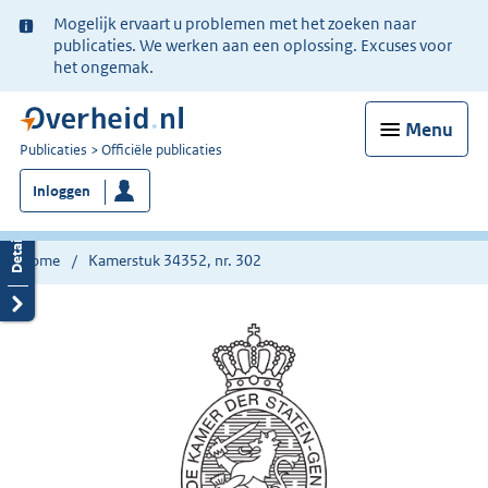
Ter
Mogelijk ervaart u problemen met het zoeken naar
informatie:
publicaties. We werken aan een oplossing. Excuses voor
het ongemak.
Menu
U
Publicaties
Officiële publicaties
bent
Inloggen
nu
hier:
Home
Kamerstuk 34352, nr. 302