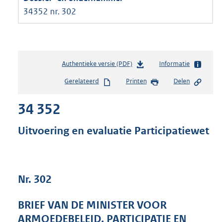
34352 nr. 302
Authentieke versie (PDF)
b
Informatie
e
Gerelateerd
Printen
Delen
s
t
34 352
a
n
d
Uitvoering en evaluatie Participatiewet
s
g
r
o
Nr. 302
o
t
t
BRIEF VAN DE MINISTER VOOR
e
ARMOEDEBELEID, PARTICIPATIE EN
: