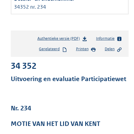
34352 nr. 234
Authentieke versie (PDF)
b
Informatie
e
Gerelateerd
Printen
Delen
s
t
34 352
a
n
d
Uitvoering en evaluatie Participatiewet
s
g
r
o
Nr. 234
o
t
t
MOTIE VAN HET LID VAN KENT
e
: