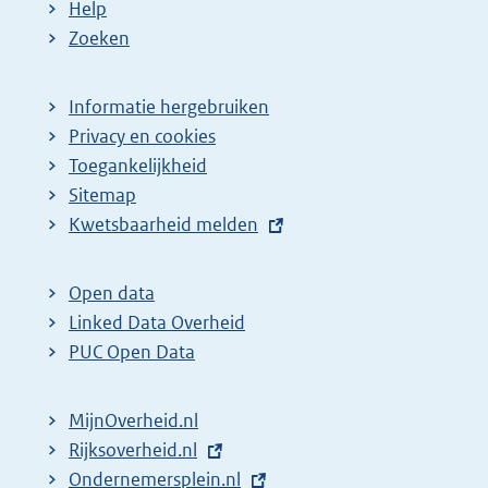
Help
Zoeken
Informatie hergebruiken
Privacy en cookies
Toegankelijkheid
Sitemap
E
Kwetsbaarheid melden
x
t
Open data
e
Linked Data Overheid
r
PUC Open Data
n
e
MijnOverheid.nl
l
E
Rijksoverheid.nl
i
x
E
Ondernemersplein.nl