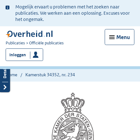
Ter
Mogelijk ervaart u problemen met het zoeken naar
informatie:
publicaties. We werken aan een oplossing. Excuses voor
het ongemak.
Menu
U
Publicaties
Officiële publicaties
bent
Inloggen
nu
hier:
Home
Kamerstuk 34352, nr. 234