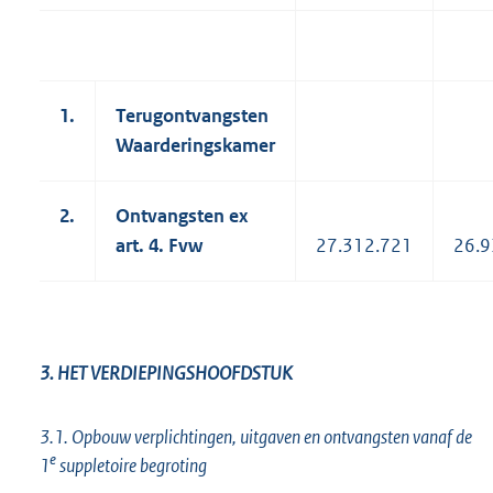
1.
Terugontvangsten
Waarderingskamer
2.
Ontvangsten ex
art. 4. Fvw
27.312.721
26.9
3. HET VERDIEPINGSHOOFDSTUK
3.1. Opbouw verplichtingen, uitgaven en ontvangsten vanaf de
e
1
suppletoire begroting