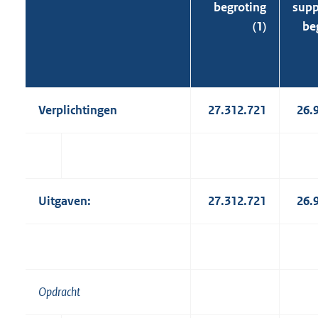
begroting
supp
(1)
be
Verplichtingen
27.312.721
26.
Uitgaven:
27.312.721
26.
Opdracht