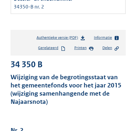
34350-B nr. 2
Authentieke versie (PDF)
b
Informatie
e
Gerelateerd
Printen
Delen
s
t
34 350 B
a
n
d
Wijziging van de begrotingsstaat van
s
het gemeentefonds voor het jaar 2015
g
(wijziging samenhangende met de
r
o
Najaarsnota)
o
t
t
e
Nr. 2
: