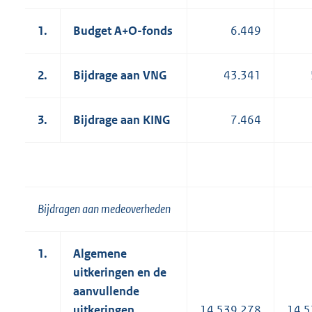
1.
Budget A+O-fonds
6.449
2.
Bijdrage aan VNG
43.341
3.
Bijdrage aan KING
7.464
Bijdragen aan medeoverheden
1.
Algemene
uitkeringen en de
aanvullende
uitkeringen
14.539.278
14.5