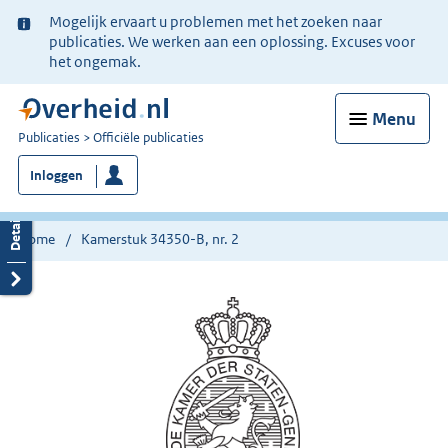
Ter
Mogelijk ervaart u problemen met het zoeken naar
informatie:
publicaties. We werken aan een oplossing. Excuses voor
het ongemak.
Menu
U
Publicaties
Officiële publicaties
bent
Inloggen
nu
hier:
Home
Kamerstuk 34350-B, nr. 2