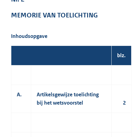
1
8
MEMORIE VAN TOELICHTING
3
K
b
Inhoudsopgave
blz.
A.
Artikelsgewijze toelichting
bij het wetsvoorstel
2