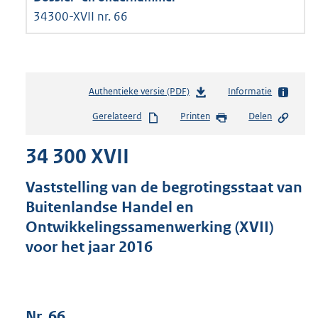
34300-XVII nr. 66
Authentieke versie (PDF)
b
Informatie
e
Gerelateerd
Printen
Delen
s
t
34 300 XVII
a
n
d
Vaststelling van de begrotingsstaat van
s
Buitenlandse Handel en
g
Ontwikkelingssamenwerking (XVII)
r
o
voor het jaar 2016
o
t
t
e
Nr. 66
: