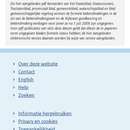
Disclaimer
De hier aangeboden pdf-bestanden van het Staatsblad, Staatscourant,
Tractatenblad, provinciaal blad, gemeenteblad, waterschapsblad en blad
gemeenschappelijke regeling vormen de formele bekendmakingen in de
zin van de Bekendmakingswet en de Rijkswet goedkeuring en
bekendmaking verdragen voor zover ze na 1 juli 2009 zijn uitgegeven.
Voor pdf-publicaties van vóór deze datum geldt dat alleen de in papieren
vorm uitgegeven bladen formele status hebben; de hier aangeboden
elektronische versies daarvan worden bij wijze van service aangeboden.
Over deze website
Contact
English
Help
Zoeken
Informatie hergebruiken
Privacy en cookies
Toegankelijkheid