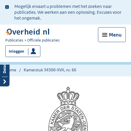
Ter
Mogelijk ervaart u problemen met het zoeken naar
informatie:
publicaties. We werken aan een oplossing. Excuses voor
het ongemak.
Menu
U
Publicaties
Officiële publicaties
bent
Inloggen
nu
hier:
Home
Kamerstuk 34300-XVII, nr. 66