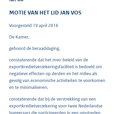
3
6
MOTIE VAN HET LID JAN VOS
K
b
Voorgesteld
19 april 2016
De Kamer,
gehoord de beraadslaging,
constaterende dat het mvo-beleid van de
exportkredietverzekeringsfaciliteit is bedoeld om
negatieve effecten op derden en het milieu als
gevolg van economische activiteiten te voorkomen
en te minimaliseren;
constaterende dat bij de verstrekking van een
exportkredietverzekering voor twee Nederlandse
baggeraars die participeerden in een omstreden