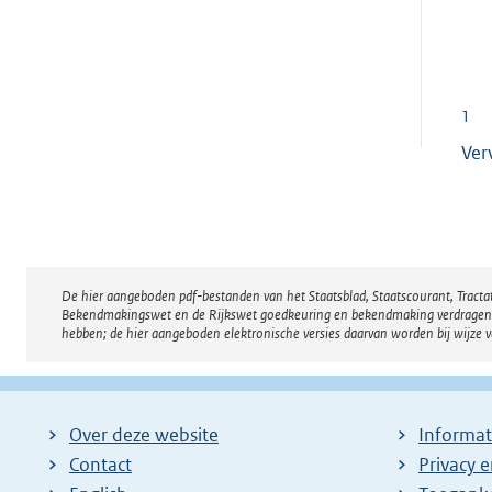
1
Ver
De hier aangeboden pdf-bestanden van het Staatsblad, Staatscourant, Tract
Disclaimer
Bekendmakingswet en de Rijkswet goedkeuring en bekendmaking verdragen voor
hebben; de hier aangeboden elektronische versies daarvan worden bij wijze 
Over deze website
Informat
Contact
Privacy 