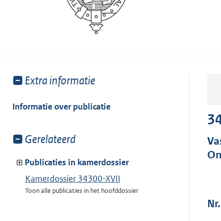
Toon
Extra informatie
meer
van:
Informatie over publicatie
34
Toon
Gerelateerd
Va
meer
On
van:
Publicaties in kamerdossier
Kamerdossier 34300-XVII
Toon alle publicaties in het hoofddossier
Nr.