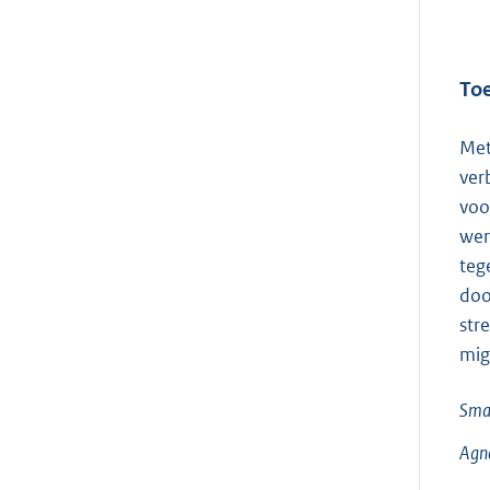
Toe
Met
ver
voo
wer
teg
doo
str
mig
Sma
Agn