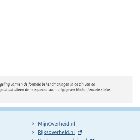
regeling vormen de formele bekendmakingen in de zin van de
eldt dat alleen de in papieren vorm uitgegeven bladen formele status
MijnOverheid.nl
E
Rijksoverheid.nl