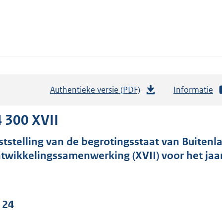
Authentieke versie (PDF)
b
Informatie
e
s
 300 XVII
t
ststelling van de begrotingsstaat van Buiten
a
twikkelingssamenwerking (XVII) voor het jaa
n
d
s
g
 24
r