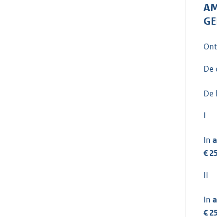
AM
GE
On
De 
De 
I
In
a
€ 2
II
In
a
€ 2