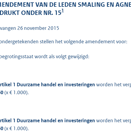
o
ENDEMENT VAN DE LEDEN SMALING EN AGNE
o
1
DRUKT ONDER NR. 15
t
t
tvangen
26 november 2015
e
:
ondergetekenden stellen het volgende amendement voor:
4
1
begrotingsstaat wordt als volgt gewijzigd:
K
b
rtikel 1 Duurzame handel en investeringen
worden het verp
50
(x € 1.000).
rtikel 1 Duurzame handel en investeringen
worden het verp
50
(x € 1.000).