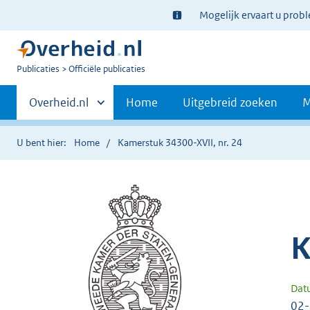
Ter
Mogelijk ervaart u prob
informatie:
U
Publicaties
Officiële publicaties
bent
Primaire
nu
Andere
Overheid.nl
Home
Uitgebreid zoeken
M
hier:
sites
navigatie
binnen
U bent hier:
Home
Kamerstuk 34300-XVII, nr. 24
K
Dat
02-