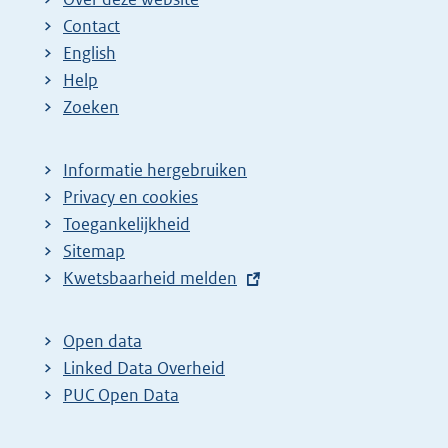
Contact
English
Help
Zoeken
Informatie hergebruiken
Privacy en cookies
Toegankelijkheid
Sitemap
E
Kwetsbaarheid melden
x
t
Open data
e
Linked Data Overheid
r
PUC Open Data
n
e