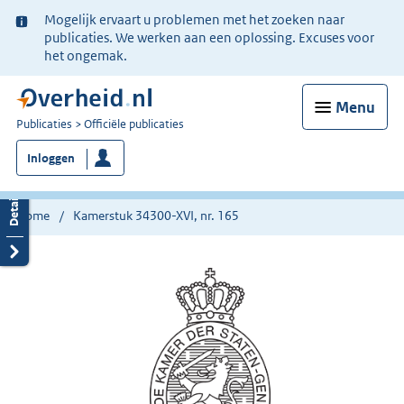
Ter
Mogelijk ervaart u problemen met het zoeken naar
informatie:
publicaties. We werken aan een oplossing. Excuses voor
het ongemak.
Menu
U
Publicaties
Officiële publicaties
bent
Inloggen
nu
hier:
Home
Kamerstuk 34300-XVI, nr. 165