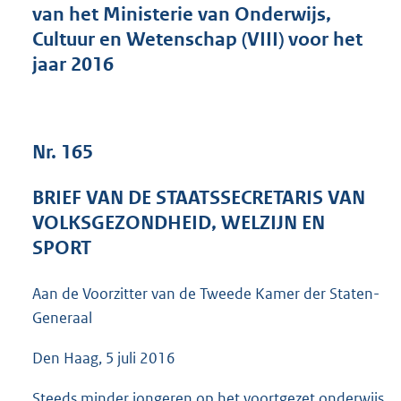
van het Ministerie van Onderwijs,
4
9
Cultuur en Wetenschap (VIII) voor het
K
jaar 2016
b
Nr. 165
BRIEF VAN DE STAATSSECRETARIS VAN
VOLKSGEZONDHEID, WELZIJN EN
SPORT
Aan de Voorzitter van de Tweede Kamer der Staten-
Generaal
Den Haag, 5 juli 2016
Steeds minder jongeren op het voortgezet onderwijs