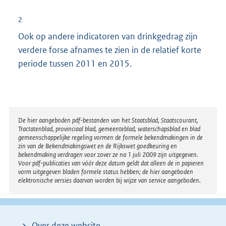
x
t
2
e
Ook op andere indicatoren van drinkgedrag zijn
r
verdere forse afnames te zien in de relatief korte
n
periode tussen 2011 en 2015.
e
l
i
n
Disclaimer
De hier aangeboden pdf-bestanden van het Staatsblad, Staatscourant,
k
Tractatenblad, provinciaal blad, gemeenteblad, waterschapsblad en blad
:
gemeenschappelijke regeling vormen de formele bekendmakingen in de
zin van de Bekendmakingswet en de Rijkswet goedkeuring en
bekendmaking verdragen voor zover ze na 1 juli 2009 zijn uitgegeven.
Voor pdf-publicaties van vóór deze datum geldt dat alleen de in papieren
vorm uitgegeven bladen formele status hebben; de hier aangeboden
elektronische versies daarvan worden bij wijze van service aangeboden.
Over deze website