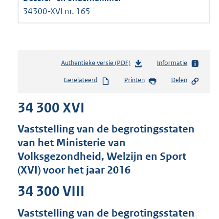
34300-XVI nr. 165
Authentieke versie (PDF)
b
Informatie
e
Gerelateerd
Printen
Delen
s
t
34 300 XVI
a
n
d
Vaststelling van de begrotingsstaten
s
van het Ministerie van
g
Volksgezondheid, Welzijn en Sport
r
o
(XVI) voor het jaar 2016
o
t
34 300 VIII
t
e
Vaststelling van de begrotingsstaten
: