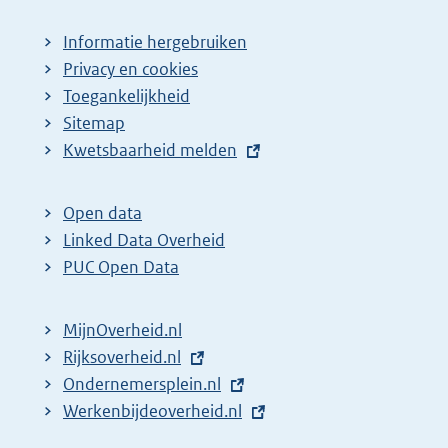
Informatie hergebruiken
Privacy en cookies
Toegankelijkheid
Sitemap
E
Kwetsbaarheid melden
x
t
Open data
e
Linked Data Overheid
r
PUC Open Data
n
e
MijnOverheid.nl
l
E
Rijksoverheid.nl
i
x
E
Ondernemersplein.nl
n
t
x
E
Werkenbijdeoverheid.nl
k
e
t
x
: