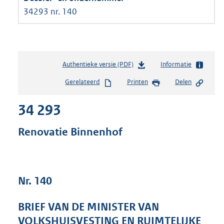
34293 nr. 140
Authentieke versie (PDF)
b
Informatie
e
Gerelateerd
Printen
Delen
s
t
34 293
a
n
d
Renovatie Binnenhof
s
g
r
o
Nr. 140
o
t
t
BRIEF VAN DE MINISTER VAN
e
VOLKSHUISVESTING EN RUIMTELIJKE
: