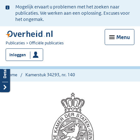
Ter
Mogelijk ervaart u problemen met het zoeken naar
informatie:
publicaties. We werken aan een oplossing. Excuses voor
het ongemak.
Menu
U
Publicaties
Officiële publicaties
bent
Inloggen
nu
hier:
Home
Kamerstuk 34293, nr. 140