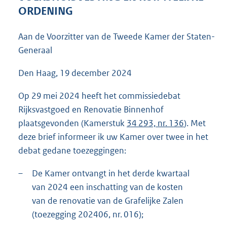
1
ORDENING
0
0
Aan de Voorzitter van de Tweede Kamer der Staten-
K
Generaal
b
Den Haag, 19 december 2024
Op 29 mei 2024 heeft het commissiedebat
Rijksvastgoed en Renovatie Binnenhof
plaatsgevonden (Kamerstuk
34 293, nr. 136
). Met
deze brief informeer ik uw Kamer over twee in het
debat gedane toezeggingen:
–
De Kamer ontvangt in het derde kwartaal
van 2024 een inschatting van de kosten
van de renovatie van de Grafelijke Zalen
(toezegging 202406, nr. 016);