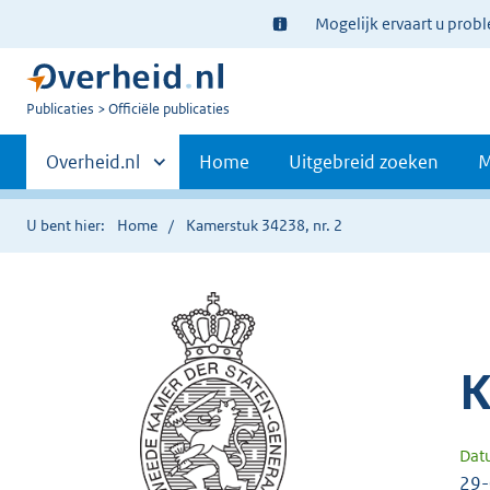
Ter
Mogelijk ervaart u prob
informatie:
U
Publicaties
Officiële publicaties
bent
Primaire
nu
Andere
Overheid.nl
Home
Uitgebreid zoeken
M
hier:
sites
navigatie
binnen
U bent hier:
Home
Kamerstuk 34238, nr. 2
K
Dat
29-