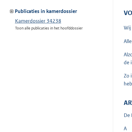
meer
van:
Publicaties in kamerdossier
VO
Kamerdossier 34238
Wij
Toon alle publicaties in het hoofddossier
All
Alz
de 
Zo 
heb
AR
De 
A