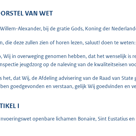
o
o
ORSTEL VAN WET
t
t
 Willem-Alexander, bij de gratie Gods, Koning der Nederlande
e
:
en, die deze zullen zien of horen lezen, saluut! doen te weten:
5
o, Wij in overweging genomen hebben, dat het wenselijk is re
0
inspectie jeugdzorg op de naleving van de kwaliteitseisen vo
K
b
is het, dat Wij, de Afdeling advisering van de Raad van Sta
ben goedgevonden en verstaan, gelijk Wij goedvinden en ver
TIKEL I
Invoeringswet openbare lichamen Bonaire, Sint Eustatius en 