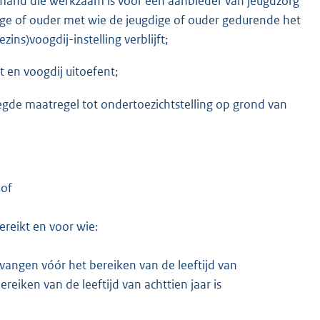
emand die werkzaam is voor een aanbieder van jeugdzorg
dige of ouder met wie de jeugdige of ouder gedurende het
ins)voogdij-instelling verblijft;
t en voogdij uitoefent;
egde maatregel tot ondertoezichtstelling op grond van
 of
ereikt en voor wie:
vangen vóór het bereiken van de leeftijd van
bereiken van de leeftijd van achttien jaar is