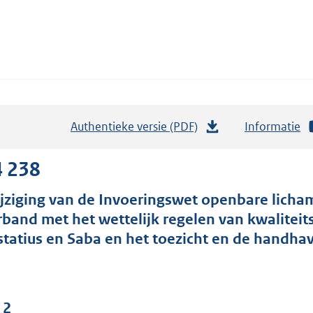
Authentieke versie (PDF)
b
Informatie
e
s
4 238
t
jziging van de Invoeringswet openbare licham
a
rband met het wettelijk regelen van kwaliteit
n
statius en Saba en het toezicht en de handhav
d
s
g
r
 2