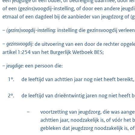
een jeugdige of een ouder, of bedreiging daarmee, door i
of een (gezins)voogdij-instelling, of door een andere jeug
etmaal of een dagdeel bij de aanbieder van jeugdzorg of (gez
–
(gezins)voogdij-instelling:
instelling die gezinsvoogdij verleen
–
gezinsvoogdij:
de uitvoering van een door de rechter opgel
artikel 1:254 van het Burgerlijk Wetboek BES;
–
jeugdige:
een persoon die:
1°.
de leeftijd van achttien jaar nog niet heeft bereikt,
2°.
de leeftijd van drieëntwintig jaren nog niet heeft b
–
voortzetting van jeugdzorg, die was aange
achttien jaar, noodzakelijk is, of vóór het 
gebleken dat jeugdzorg noodzakelijk is, of