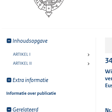
Toon
Inhoudsopgave
meer
van:
ARTIKEL I
3
ARTIKEL II
Wi
ve
Toon
Extra informatie
Eu
meer
van:
Informatie over publicatie
Toon
Gerelateerd
Nr.