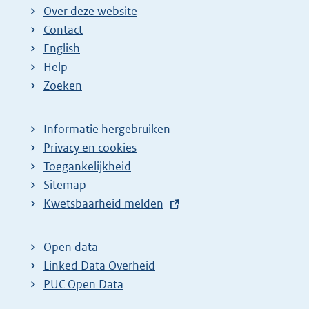
Over deze website
Contact
English
Help
Zoeken
Informatie hergebruiken
Privacy en cookies
Toegankelijkheid
Sitemap
E
Kwetsbaarheid melden
x
t
Open data
e
Linked Data Overheid
r
PUC Open Data
n