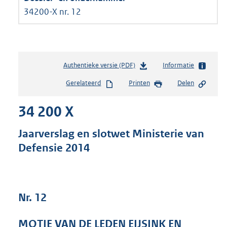
34200-X nr. 12
Authentieke versie (PDF)
b
Informatie
e
Gerelateerd
Printen
Delen
s
t
34 200 X
a
n
d
Jaarverslag en slotwet Ministerie van
s
Defensie 2014
g
r
o
o
t
Nr. 12
t
e
MOTIE VAN DE LEDEN EIJSINK EN
: