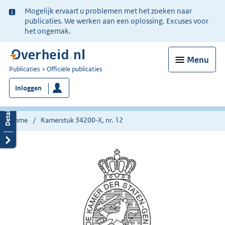
Ter
Mogelijk ervaart u problemen met het zoeken naar
informatie:
publicaties. We werken aan een oplossing. Excuses voor
het ongemak.
Menu
U
Publicaties
Officiële publicaties
bent
Inloggen
nu
hier:
Home
Kamerstuk 34200-X, nr. 12