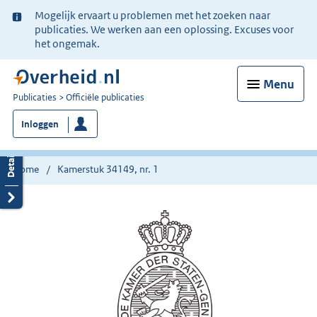
Ter
Mogelijk ervaart u problemen met het zoeken naar
informatie:
publicaties. We werken aan een oplossing. Excuses voor
het ongemak.
Menu
U
Publicaties
Officiële publicaties
bent
Inloggen
nu
hier:
Home
Kamerstuk 34149, nr. 1