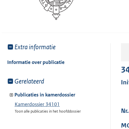
Toon
Extra informatie
meer
van:
Informatie over publicatie
3
Toon
Gerelateerd
In
meer
van:
Publicaties in kamerdossier
Kamerdossier 34101
Nr.
Toon alle publicaties in het hoofddossier
MO