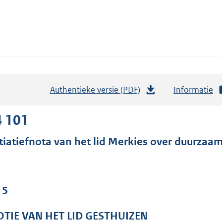
Authentieke versie (PDF)
b
Informatie
e
s
4 101
t
itiatiefnota van het lid Merkies over duurzaa
a
n
d
s
 5
g
r
TIE VAN HET LID GESTHUIZEN