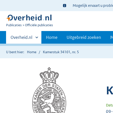
Ter
Mogelijk ervaart u prob
informatie:
U
Publicaties
Officiële publicaties
bent
Primaire
nu
Andere
Overheid.nl
Home
Uitgebreid zoeken
M
hier:
sites
navigatie
binnen
U bent hier:
Home
Kamerstuk 34101, nr. 5
K
Dat
09-