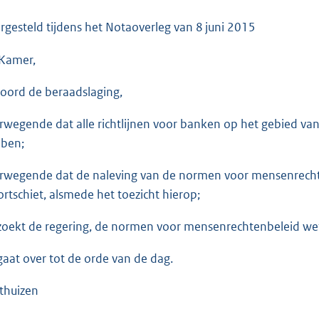
o
o
rgesteld tijdens het Notaoverleg van
8 juni 2015
t
Kamer,
t
e
oord de beraadslaging,
:
3
rwegende dat alle richtlijnen voor banken op het gebied va
5
ben;
K
b
rwegende dat de naleving van de normen voor mensenrechten
ortschiet, alsmede het toezicht hierop;
zoekt de regering, de normen voor mensenrechtenbeleid wette
gaat over tot de orde van de dag.
thuizen