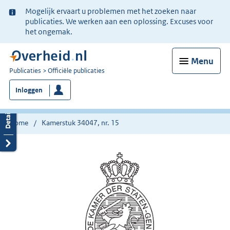
Ter
Mogelijk ervaart u problemen met het zoeken naar
informatie:
publicaties. We werken aan een oplossing. Excuses voor
het ongemak.
Menu
U
Publicaties
Officiële publicaties
bent
Inloggen
nu
hier:
Home
Kamerstuk 34047, nr. 15