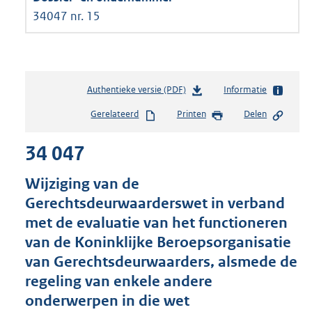
34047 nr. 15
Authentieke versie (PDF)
b
Informatie
e
Gerelateerd
Printen
Delen
s
t
34 047
a
n
d
Wijziging van de
s
Gerechtsdeurwaarderswet in verband
g
met de evaluatie van het functioneren
r
o
van de Koninklijke Beroepsorganisatie
o
van Gerechtsdeurwaarders, alsmede de
t
regeling van enkele andere
t
e
onderwerpen in die wet
: