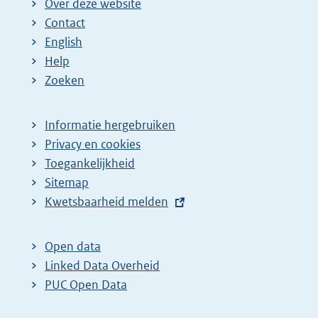
Over deze website
Contact
English
Help
Zoeken
Informatie hergebruiken
Privacy en cookies
Toegankelijkheid
Sitemap
E
Kwetsbaarheid melden
x
t
Open data
e
Linked Data Overheid
r
PUC Open Data
n
e