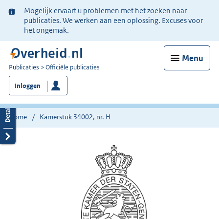
Ter
Mogelijk ervaart u problemen met het zoeken naar
informatie:
publicaties. We werken aan een oplossing. Excuses voor
het ongemak.
Menu
U
Publicaties
Officiële publicaties
bent
Inloggen
nu
hier:
Home
Kamerstuk 34002, nr. H