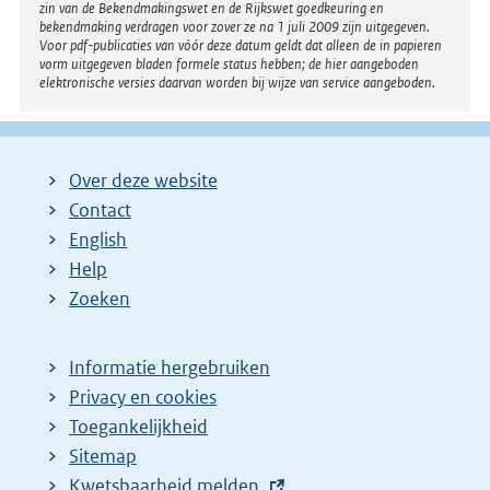
zin van de Bekendmakingswet en de Rijkswet goedkeuring en
bekendmaking verdragen voor zover ze na 1 juli 2009 zijn uitgegeven.
Voor pdf-publicaties van vóór deze datum geldt dat alleen de in papieren
vorm uitgegeven bladen formele status hebben; de hier aangeboden
elektronische versies daarvan worden bij wijze van service aangeboden.
Over deze website
Contact
English
Help
Zoeken
Informatie hergebruiken
Privacy en cookies
Toegankelijkheid
Sitemap
E
Kwetsbaarheid melden