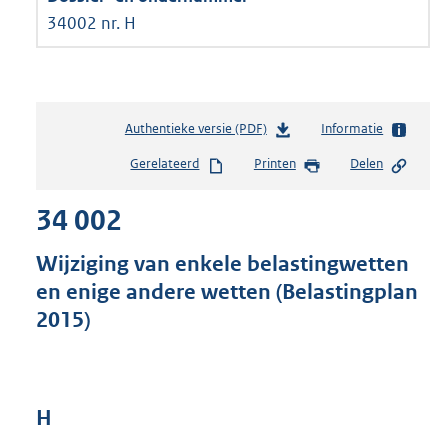
34002 nr. H
Authentieke versie (PDF)
b
Informatie
e
Gerelateerd
Printen
Delen
s
t
34 002
a
n
d
Wijziging van enkele belastingwetten
s
en enige andere wetten (Belastingplan
g
2015)
r
o
o
t
t
H
e
: