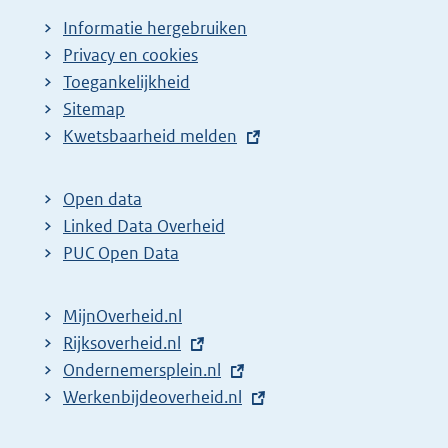
Informatie hergebruiken
Privacy en cookies
Toegankelijkheid
Sitemap
E
Kwetsbaarheid melden
x
t
Open data
e
Linked Data Overheid
r
PUC Open Data
n
e
MijnOverheid.nl
l
E
Rijksoverheid.nl
i
x
E
Ondernemersplein.nl
n
t
x
E
Werkenbijdeoverheid.nl
k
e
t
x
: