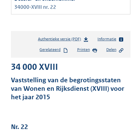
34000-XVIII nr. 22
Authentieke versie (PDF)
b
Informatie
e
Gerelateerd
Printen
Delen
s
t
34 000 XVIII
a
n
d
Vaststelling van de begrotingsstaten
s
van Wonen en Rijksdienst (XVIII) voor
g
het jaar 2015
r
o
o
t
t
Nr. 22
e
: