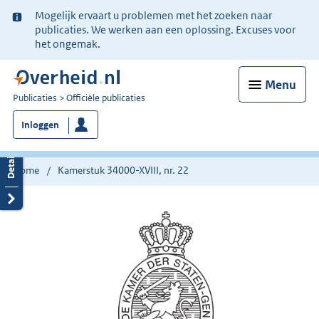
Ter
Mogelijk ervaart u problemen met het zoeken naar
informatie:
publicaties. We werken aan een oplossing. Excuses voor
het ongemak.
Menu
U
Publicaties
Officiële publicaties
bent
Inloggen
nu
hier:
Home
Kamerstuk 34000-XVIII, nr. 22