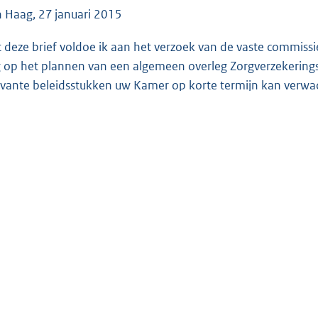
e
 Haag, 27 januari 2015
:
 deze brief voldoe ik aan het verzoek van de vaste commiss
3
 op het plannen van een algemeen overleg Zorgverzekering
8
evante beleidsstukken uw Kamer op korte termijn kan verwa
K
b
volgende beleidsstukken verwacht ik op korte termijn naar 
.
Brief over invoering Solvabiliteit II voor zorgverzekera
.
Reactie op evaluatie Zorgverzekeringswet;
.
Reactie op rapporten NZa, AFM en ACM over vergelijking
.
Reactie bij brief NZa over toezicht op zorgverzekeraars
naar verwachting medio april komt met resultaten over
de zomer met de marktscan zorgverzekeringsmarkt met s