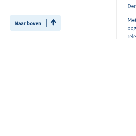
Den
Met
Naar boven
oog
rel
De 
1
2
3
4