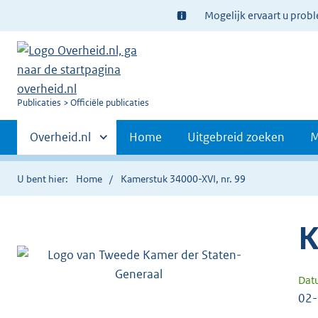
Ter
Mogelijk ervaart u prob
informatie:
U
Publicaties
Officiële publicaties
bent
Primaire
nu
Andere
Overheid.nl
Home
Uitgebreid zoeken
M
hier:
sites
navigatie
binnen
U bent hier:
Home
Kamerstuk 34000-XVI, nr. 99
K
Dat
02-