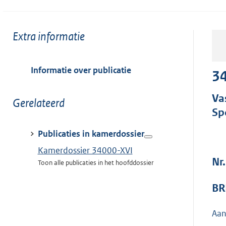
Toon
Extra informatie
meer
van:
Informatie over publicatie
34
Va
Toon
Gerelateerd
Sp
meer
van:
Publicaties in kamerdossier
Kamerdossier 34000-XVI
Nr.
Toon alle publicaties in het hoofddossier
BR
Aan