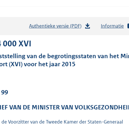
Authentieke versie (PDF)
b
Informatie
e
s
 000 XVI
t
ststelling van de begrotingsstaten van het Mi
a
ort (XVI) voor het jaar 2015
n
d
s
g
 99
r
o
IEF VAN DE MINISTER VAN VOLKSGEZONDHEI
o
t
 de Voorzitter van de Tweede Kamer der Staten-Generaal
t