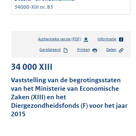
34000-XIII nr. 83
Authentieke versie (PDF)
b
Informatie
e
Gerelateerd
Printen
Delen
s
t
34 000 XIII
a
n
d
Vaststelling van de begrotingsstaten
s
van het Ministerie van Economische
g
Zaken (XIII) en het
r
o
Diergezondheidsfonds (F) voor het jaar
o
2015
t
t
e
: