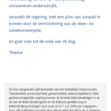
consumeren onderschrijft;
verzoekt de regering, met een plan van aanpak te
komen voor de vermindering van de vlees- en
zuivelconsumptie,
en gaat over tot de orde van de dag.
Thieme
Disclaimer
De hier aangeboden pdf-bestanden van het Staatsblad, Staatscourant,
Tractatenblad, provinciaal blad, gemeenteblad, waterschapsblad en blad
gemeenschappelijke regeling vormen de formele bekendmakingen in de
zin van de Bekendmakingswet en de Rijkswet goedkeuring en
bekendmaking verdragen voor zover ze na 1 juli 2009 zijn uitgegeven.
Voor pdf-publicaties van vóór deze datum geldt dat alleen de in papieren