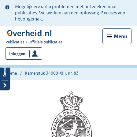
Ter
Mogelijk ervaart u problemen met het zoeken naar
informatie:
publicaties. We werken aan een oplossing. Excuses voor
het ongemak.
Menu
U
Publicaties
Officiële publicaties
bent
Inloggen
nu
hier:
Home
Kamerstuk 34000-XIII, nr. 83