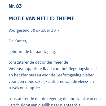
3
Nr. 83
6
K
MOTIE VAN HET LID THIEME
b
Voorgesteld
30 oktober 2014
De Kamer,
gehoord de beraadslaging,
constaterende dat onder meer de
Wetenschappelijke Raad voor het Regeringsbeleid
en het Planbureau voor de Leefomgeving pleiten
voor een noodzakelijke afname van de vlees- en
zuivelconsumptie;
constaterende dat de regering de noodzaak van een
verschuiving van dierlijk naar plantaardig