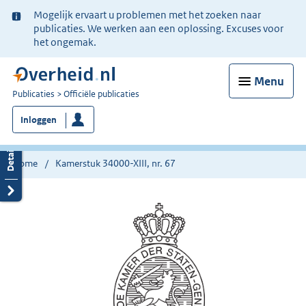
Ter
Mogelijk ervaart u problemen met het zoeken naar
informatie:
publicaties. We werken aan een oplossing. Excuses voor
het ongemak.
Menu
U
Publicaties
Officiële publicaties
bent
Inloggen
nu
hier:
Home
Kamerstuk 34000-XIII, nr. 67