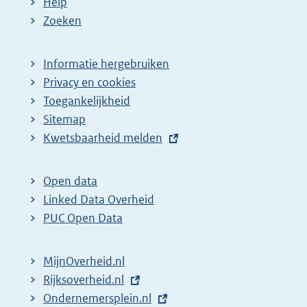
Help
Zoeken
Informatie hergebruiken
Privacy en cookies
Toegankelijkheid
Sitemap
E
Kwetsbaarheid melden
x
t
Open data
e
Linked Data Overheid
r
PUC Open Data
n
e
MijnOverheid.nl
l
E
Rijksoverheid.nl
i
x
E
Ondernemersplein.nl
n