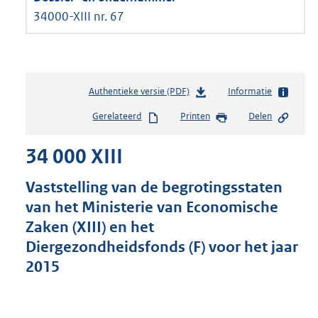
34000-XIII nr. 67
Authentieke versie (PDF)
b
Informatie
e
Gerelateerd
Printen
Delen
s
t
34 000 XIII
a
n
d
Vaststelling van de begrotingsstaten
s
van het Ministerie van Economische
g
Zaken (XIII) en het
r
o
Diergezondheidsfonds (F) voor het jaar
o
2015
t
t
e
: