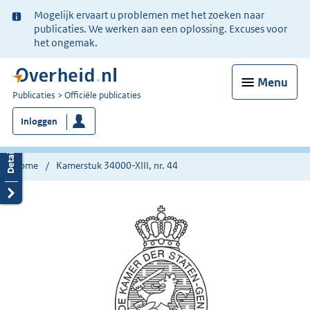
Ter
Mogelijk ervaart u problemen met het zoeken naar
informatie:
publicaties. We werken aan een oplossing. Excuses voor
het ongemak.
Menu
U
Publicaties
Officiële publicaties
bent
Inloggen
nu
hier:
Home
Kamerstuk 34000-XIII, nr. 44