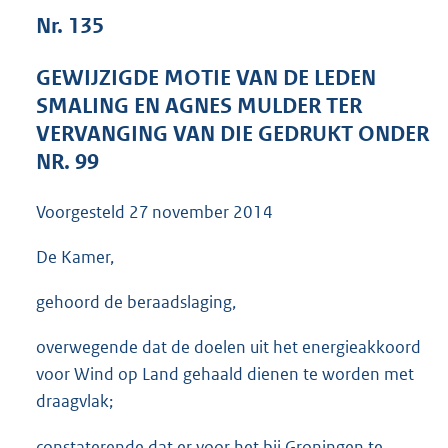
3
Nr. 135
6
K
GEWIJZIGDE MOTIE VAN DE LEDEN
b
SMALING EN AGNES MULDER TER
VERVANGING VAN DIE GEDRUKT ONDER
NR. 99
Voorgesteld
27 november 2014
De Kamer,
gehoord de beraadslaging,
overwegende dat de doelen uit het energieakkoord
voor Wind op Land gehaald dienen te worden met
draagvlak;
constaterende dat er voor het bij Groningen te