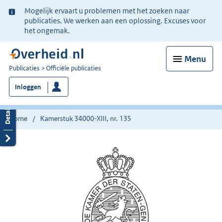
Ter
Mogelijk ervaart u problemen met het zoeken naar
informatie:
publicaties. We werken aan een oplossing. Excuses voor
het ongemak.
Menu
U
Publicaties
Officiële publicaties
bent
Inloggen
nu
hier:
Home
Kamerstuk 34000-XIII, nr. 135