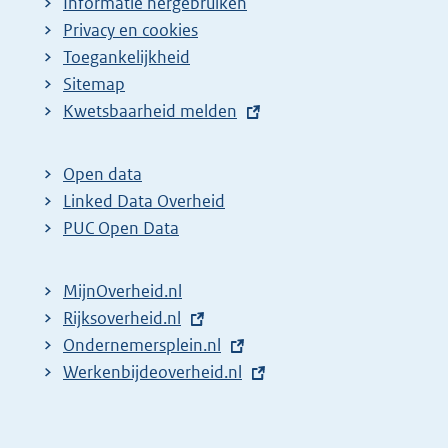
Informatie hergebruiken
Privacy en cookies
Toegankelijkheid
Sitemap
E
Kwetsbaarheid melden
x
t
Open data
e
Linked Data Overheid
r
PUC Open Data
n
e
MijnOverheid.nl
l
E
Rijksoverheid.nl
i
x
E
Ondernemersplein.nl
n
t
x
E
Werkenbijdeoverheid.nl
k
e
t
x
:
r
e
t