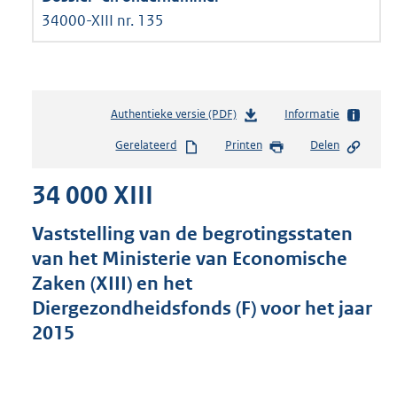
34000-XIII nr. 135
Authentieke versie (PDF)
b
Informatie
e
Gerelateerd
Printen
Delen
s
t
34 000 XIII
a
n
d
Vaststelling van de begrotingsstaten
s
van het Ministerie van Economische
g
Zaken (XIII) en het
r
o
Diergezondheidsfonds (F) voor het jaar
o
2015
t
t
e
: