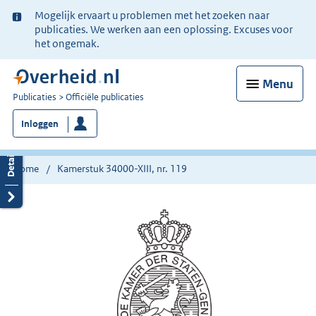
Ter
Mogelijk ervaart u problemen met het zoeken naar
informatie:
publicaties. We werken aan een oplossing. Excuses voor
het ongemak.
Menu
U
Publicaties
Officiële publicaties
bent
Inloggen
nu
hier:
Home
Kamerstuk 34000-XIII, nr. 119