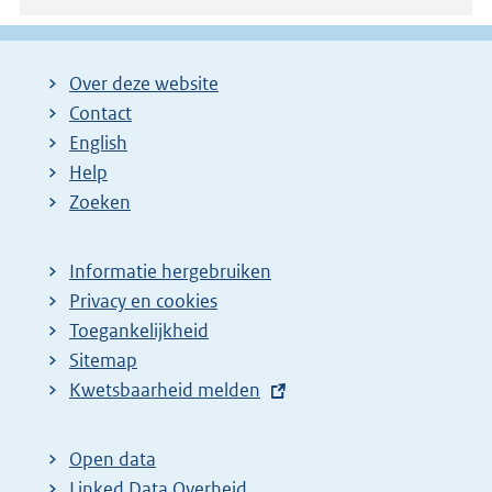
Over deze website
Contact
English
Help
Zoeken
Informatie hergebruiken
Privacy en cookies
Toegankelijkheid
Sitemap
E
Kwetsbaarheid melden
x
t
Open data
e
Linked Data Overheid