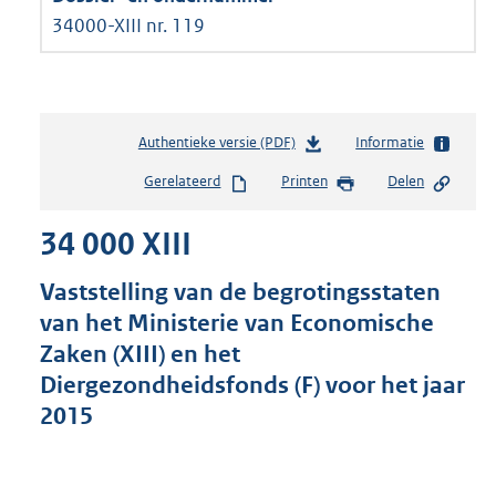
34000-XIII nr. 119
Authentieke versie (PDF)
b
Informatie
e
Gerelateerd
Printen
Delen
s
t
34 000 XIII
a
n
d
Vaststelling van de begrotingsstaten
s
van het Ministerie van Economische
g
Zaken (XIII) en het
r
o
Diergezondheidsfonds (F) voor het jaar
o
2015
t
t
e
: