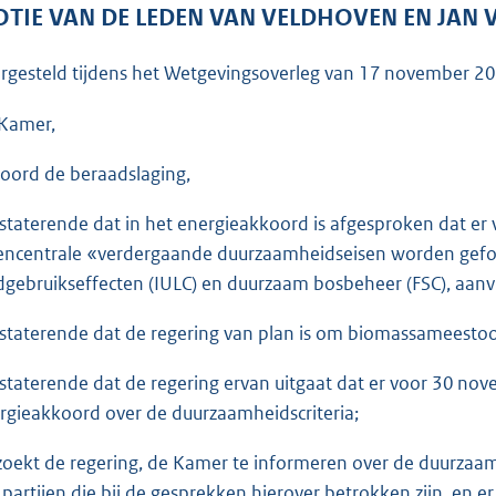
o
TIE VAN DE LEDEN VAN VELDHOVEN EN JAN 
o
t
rgesteld tijdens het Wetgevingsoverleg van
17 november 2
t
e
Kamer,
:
oord de beraadslaging,
3
6
staterende dat in het energieakkoord is afgesproken dat er 
K
encentrale «verdergaande duurzaamheidseisen worden geform
b
dgebruikseffecten (IULC) en duurzaam bosbeheer (FSC), aan
staterende dat de regering van plan is om biomassameesto
staterende dat de regering ervan uitgaat dat er voor 30 n
rgieakkoord over de duurzaamheidscriteria;
zoekt de regering, de Kamer te informeren over de duurzaam
e partijen die bij de gesprekken hierover betrokken zijn, en 