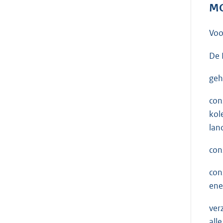
MO
Voo
De 
geh
con
kol
lan
con
con
ene
ver
all