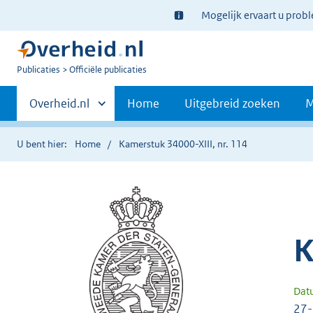
Ter
Mogelijk ervaart u prob
informatie:
U
Publicaties
Officiële publicaties
bent
Primaire
nu
Andere
Overheid.nl
Home
Uitgebreid zoeken
M
hier:
sites
navigatie
binnen
U bent hier:
Home
Kamerstuk 34000-XIII, nr. 114
K
Dat
27-