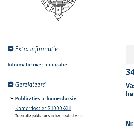
Toon
Extra informatie
meer
van:
Informatie over publicatie
34
Toon
Gerelateerd
Va
meer
he
van:
Publicaties in kamerdossier
Kamerdossier 34000-XIII
Toon alle publicaties in het hoofddossier
Nr