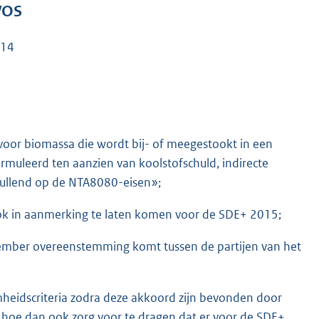
VOS
014
voor biomassa die wordt bij- of meegestookt in een
uleerd ten aanzien van koolstofschuld, indirecte
vullend op de NTA8080-eisen»;
ok in aanmerking te laten komen voor de SDE+ 2015;
ovember overeenstemming komt tussen de partijen van het
heidscriteria zodra deze akkoord zijn bevonden door
er hoe dan ook zorg voor te dragen dat er voor de SDE+