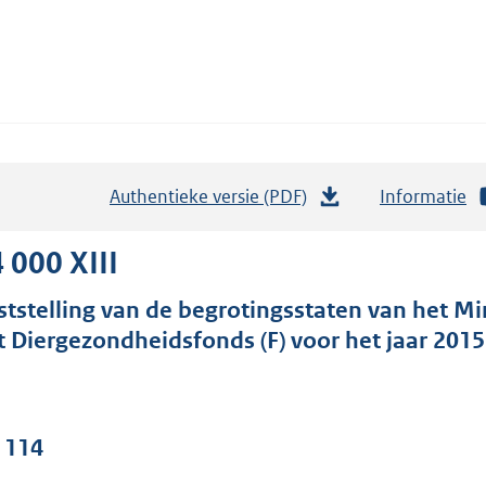
Authentieke versie (PDF)
b
Informatie
e
s
 000 XIII
t
ststelling van de begrotingsstaten van het Mi
a
t Diergezondheidsfonds (F) voor het jaar 2015
n
d
s
g
. 114
r