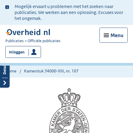
Ter
Mogelijk ervaart u problemen met het zoeken naar
informatie:
publicaties. We werken aan een oplossing. Excuses voor
het ongemak.
Menu
U
Publicaties
Officiële publicaties
bent
Inloggen
nu
hier:
Home
Kamerstuk 34000-XIII, nr. 107