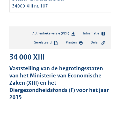
34000-XIII nr. 107
Authentieke versie (PDF)
b
Informatie
e
Gerelateerd
Printen
Delen
s
t
34 000 XIII
a
n
d
Vaststelling van de begrotingsstaten
s
van het Ministerie van Economische
g
Zaken (XIII) en het
r
o
Diergezondheidsfonds (F) voor het jaar
o
2015
t
t
e
: