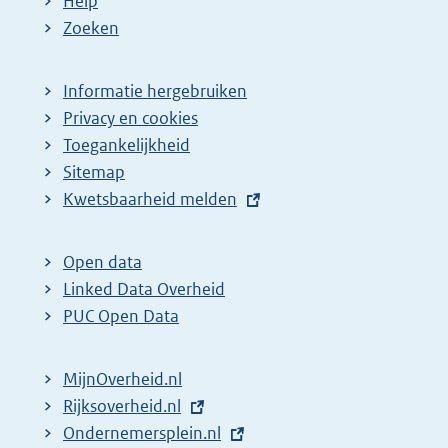
Help
Zoeken
Informatie hergebruiken
Privacy en cookies
Toegankelijkheid
Sitemap
E
Kwetsbaarheid melden
x
t
Open data
e
Linked Data Overheid
r
PUC Open Data
n
e
MijnOverheid.nl
l
E
Rijksoverheid.nl
i
x
E
Ondernemersplein.nl
n